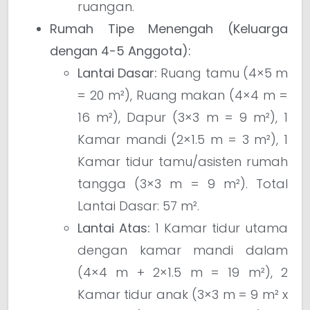
ruangan.
Rumah Tipe Menengah (Keluarga
dengan 4-5 Anggota):
Lantai Dasar:
Ruang tamu (4×5 m
= 20 m²), Ruang makan (4×4 m =
16 m²), Dapur (3×3 m = 9 m²), 1
Kamar mandi (2×1.5 m = 3 m²), 1
Kamar tidur tamu/asisten rumah
tangga (3×3 m = 9 m²). Total
Lantai Dasar: 57 m².
Lantai Atas:
1 Kamar tidur utama
dengan kamar mandi dalam
(4×4 m + 2×1.5 m = 19 m²), 2
Kamar tidur anak (3×3 m = 9 m² x