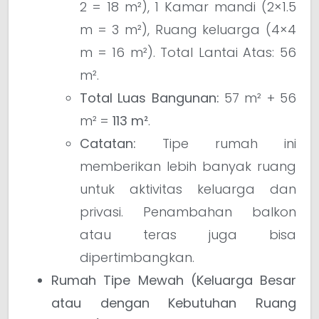
2 = 18 m²), 1 Kamar mandi (2×1.5
m = 3 m²), Ruang keluarga (4×4
m = 16 m²). Total Lantai Atas: 56
m².
Total Luas Bangunan:
57 m² + 56
m² =
113 m²
.
Catatan:
Tipe rumah ini
memberikan lebih banyak ruang
untuk aktivitas keluarga dan
privasi. Penambahan balkon
atau teras juga bisa
dipertimbangkan.
Rumah Tipe Mewah (Keluarga Besar
atau dengan Kebutuhan Ruang