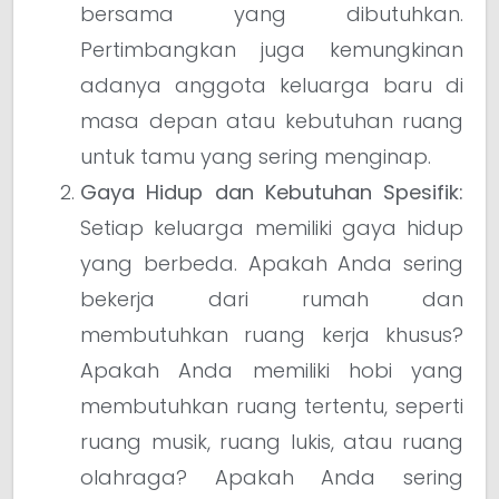
bersama yang dibutuhkan.
Pertimbangkan juga kemungkinan
adanya anggota keluarga baru di
masa depan atau kebutuhan ruang
untuk tamu yang sering menginap.
Gaya Hidup dan Kebutuhan Spesifik:
Setiap keluarga memiliki gaya hidup
yang berbeda. Apakah Anda sering
bekerja dari rumah dan
membutuhkan ruang kerja khusus?
Apakah Anda memiliki hobi yang
membutuhkan ruang tertentu, seperti
ruang musik, ruang lukis, atau ruang
olahraga? Apakah Anda sering