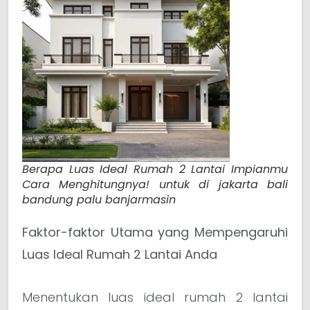
Berapa Luas Ideal Rumah 2 Lantai Impianmu
Cara Menghitungnya! untuk di jakarta bali
bandung palu banjarmasin
Faktor-faktor Utama yang Mempengaruhi
Luas Ideal Rumah 2 Lantai Anda
Menentukan luas ideal rumah 2 lantai