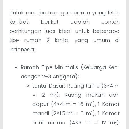
Untuk memberikan gambaran yang lebih
konkret, berikut adalah contoh
perhitungan luas ideal untuk beberapa
tipe rumah 2 lantai yang umum di
Indonesia:
Rumah Tipe Minimalis (Keluarga Kecil
dengan 2-3 Anggota):
Lantai Dasar:
Ruang tamu (3×4 m
= 12 m²), Ruang makan dan
dapur (4×4 m = 16 m²), 1 Kamar
mandi (2×1.5 m = 3 m²), 1 Kamar
tidur utama (4×3 m = 12 m²).