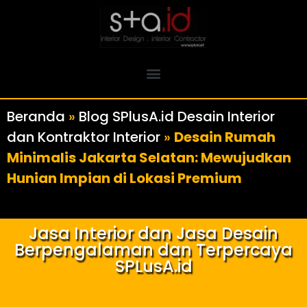
Beranda
»
Blog SPlusA.id Desain Interior
dan Kontraktor Interior
»
Desain Rumah
Minimalis Jakarta Selatan: Mewujudkan
Hunian Impian di Lokasi Premium
Jasa Interior dan Jasa Desain
Berpengalaman dan Terpercaya
SPLusA.id