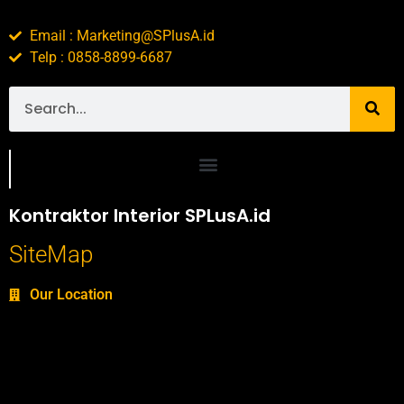
Email : Marketing@SPlusA.id
Telp : 0858-8899-6687
Portofolio SPlusA.id Jasa Desain Interior dan Kontraktor Interior
Kontraktor Interior SPLusA.id
SiteMap
Our Location