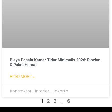
Biaya Desain Kamar Tidur Minimalis 2026: Rincian
& Paket Hemat
READ MORE »
Kontraktor_Interior_Jakarta
1
2
3
…
6