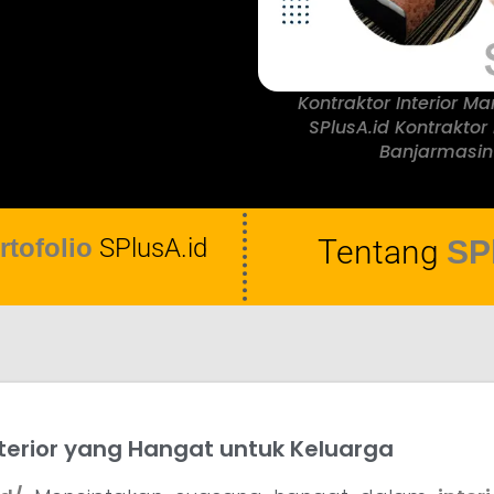
Kontraktor Interior 
SPlusA.id Kontraktor 
Banjarmasi
rtofolio
SPlusA.id
Tentang
SP
terior yang Hangat untuk Keluarga