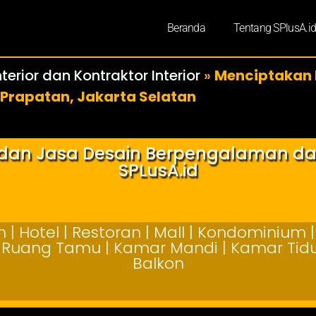
Beranda
Tentang SPlusA.i
terior dan Kontraktor Interior
»
Menciptakan 
 Prapatan, Jakarta Selatan
r dan Jasa Desain Berpengalaman d
SPLusA.id
| Hotel | Restoran | Mall | Kondominium | 
 | Ruang Tamu | Kamar Mandi | Kamar Tidur
Balkon