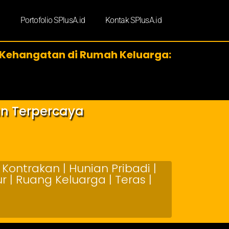
d
Portofolio SPlusA.id
Kontak SPlusA.id
Kehangatan di Rumah Keluarga:
an Terpercaya
Kontrakan | Hunian Pribadi |
 | Ruang Keluarga | Teras |