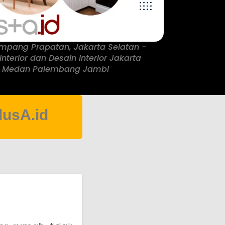
Mampang Prapatan, Jakarta Selatan -
Interior dan Desain Interior Jakarta
n Medan Palembang Jambi
lusA.id