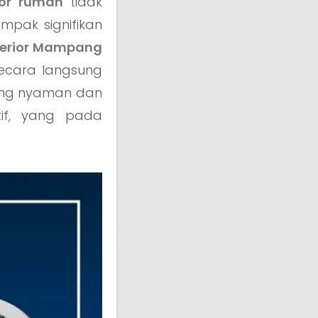
ior rumah
tidak
ampak signifikan
nterior Mampang
ecara langsung
ang nyaman dan
tif, yang pada