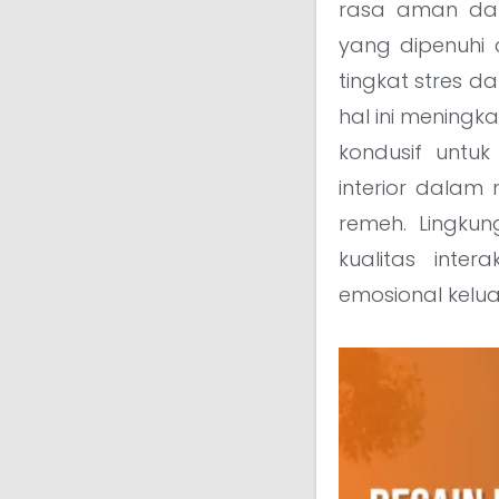
rasa aman dan
yang dipenuhi
tingkat stres 
hal ini mening
kondusif untu
interior dala
remeh. Lingku
kualitas inte
emosional kelua