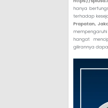
https://splusa.
hanya berfungsi
terhadap kesej
Prapatan, Jaka
mempengaruhi 
hangat mencip
gilirannya dap