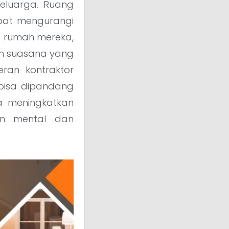
eluarga. Ruang
pat mengurangi
i rumah mereka,
an suasana yang
ran kontraktor
bisa dipandang
a meningkatkan
tan mental dan