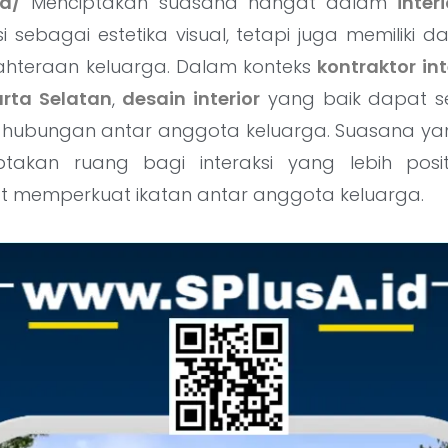
id/
Menciptakan suasana hangat dalam
inter
 sebagai estetika visual, tetapi juga memiliki d
ahteraan keluarga. Dalam konteks
kontraktor i
rta Selatan
,
desain interior
yang baik dapat s
hubungan antar anggota keluarga. Suasana y
takan ruang bagi interaksi yang lebih posi
at memperkuat ikatan antar anggota keluarga.