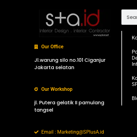
Ko
Our Office
Po
De
Jl.warung silo no.101 Ciganjur
In
Jakarta selatan
Ko
SP
Our Workshop
Bl
jl. Putera gelatik II pamulang
tangsel
Email : Marketing@SPlusA.id