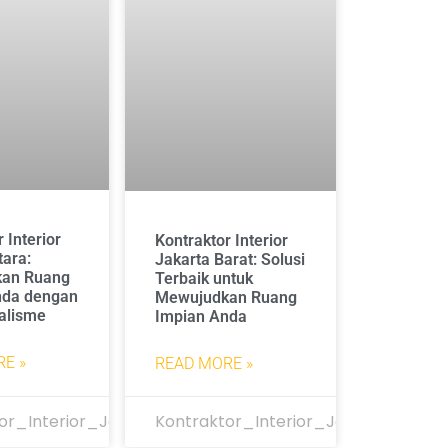
 Interior
Kontraktor Interior
tara:
Jakarta Barat: Solusi
an Ruang
Terbaik untuk
nda dengan
Mewujudkan Ruang
alisme
Impian Anda
E »
READ MORE »
or_Interior_Jakarta
Kontraktor_Interior_Jakarta