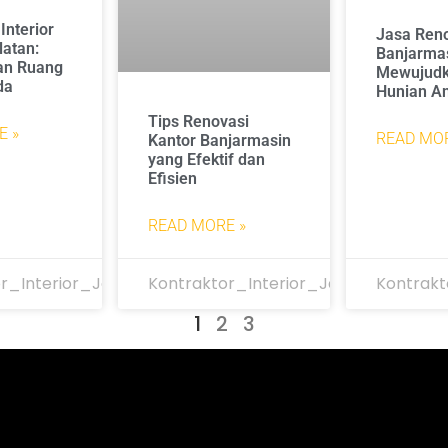
Interior
Jasa Ren
latan:
Banjarmas
an Ruang
Mewujudk
da
Hunian A
Tips Renovasi
E »
READ MOR
Kantor Banjarmasin
yang Efektif dan
Efisien
READ MORE »
r_Interior_Jakarta
Kontraktor_Interior_Jakarta
Kontrakt
1
2
3