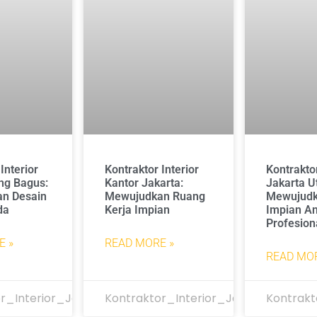
Interior
Kontraktor
Kontraktor Interior
ng Bagus:
Jakarta U
Kantor Jakarta:
n Desain
Mewujudk
Mewujudkan Ruang
da
Impian A
Kerja Impian
Profesion
E »
READ MORE »
READ MOR
r_Interior_Jakarta
Kontraktor_Interior_Jakarta
Kontrakt