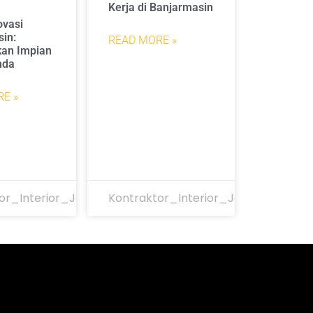
Kerja di Banjarmasin
ovasi
in:
READ MORE »
an Impian
nda
E »
or_Interior_Jakarta
Kontraktor_Interior_Jakarta