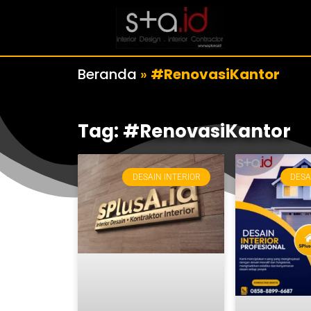
Beranda
»
#RenovasiKantor
Tag: #RenovasiKantor
DESAIN INTERIOR
DESA