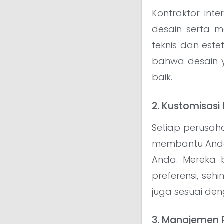
Kontraktor int
desain serta 
teknis dan estet
bahwa desain y
baik.
2. Kustomisasi
Setiap perusaha
membantu Anda
Anda. Mereka
preferensi, seh
juga sesuai de
3. Manajemen P