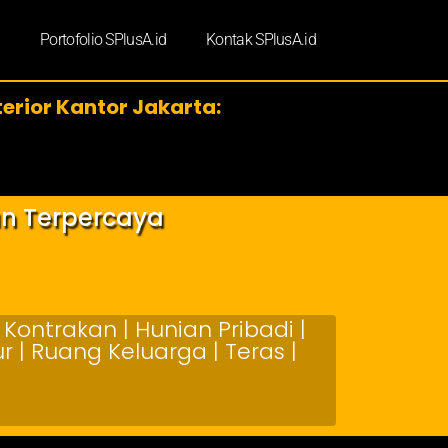
d
Portofolio SPlusA.id
Kontak SPlusA.id
terior Kantor Jakarta:
an Terpercaya
Kontrakan | Hunian Pribadi |
 | Ruang Keluarga | Teras |