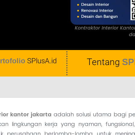
Kontraktor Interior Kanto
da
rtofolio
SPlusA.id
Tentang
SP
rior kantor jakarta
adalah solusi utama bagi p
kan lingkungan kerja yang nyaman, fungsional, 
ak perusahaan berlomba-lomba untuk meningk