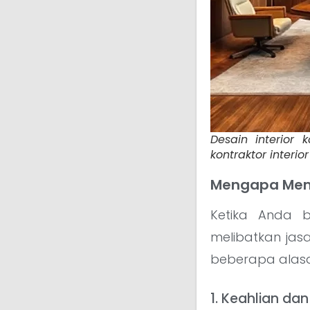
Desain interior k
kontraktor interio
Mengapa Mem
Ketika Anda b
melibatkan jasa
beberapa alasa
1. Keahlian d