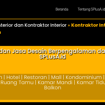
Beranda
Tentang SPlusA.i
terior dan Kontraktor Interior
»
Kontraktor In
n
r dan Jasa Desain Berpengalaman d
SPLusA.id
| Hotel | Restoran | Mall | Kondominium | 
 | Ruang Tamu | Kamar Mandi | Kamar Tidur
Balkon