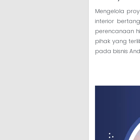
Mengelola proye
interior berta
perencanaan h
pihak yang ter
pada bisnis And