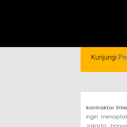
Kunjungi
Po
kontraktor inte
ingin mencipta
Jakarta, bany