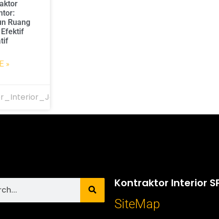
aktor
ntor:
n Ruang
Efektif
tif
E »
r_Interior_Jakarta
Kontraktor Interior S
SiteMap