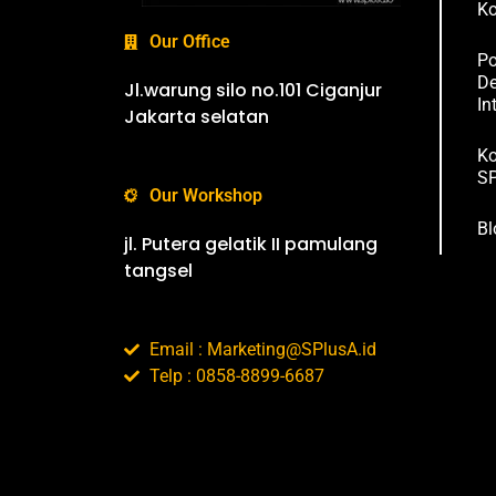
Ko
Our Office
Po
De
Jl.warung silo no.101 Ciganjur
In
Jakarta selatan
Ko
SP
Our Workshop
Bl
jl. Putera gelatik II pamulang
tangsel
Email : Marketing@SPlusA.id
Telp : 0858-8899-6687