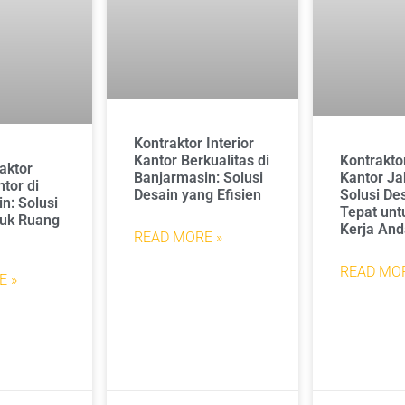
Kontraktor Interior
Kantor Berkualitas di
Kontraktor
aktor
Banjarmasin: Solusi
Kantor Ja
ntor di
Desain yang Efisien
Solusi De
n: Solusi
Tepat unt
tuk Ruang
Kerja And
a
READ MORE »
READ MOR
E »