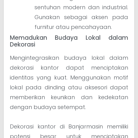
sentuhan modern dan industrial.
Gunakan sebagai aksen pada
furnitur atau pencahayaan.
Memadukan Budaya Lokal dalam
Dekorasi
Mengintegrasikan budaya lokal dalam
dekorasi kantor dapat menciptakan
identitas yang kuat. Menggunakan motif
lokal pada dinding atau aksesori dapat
memberikan keunikan dan kedekatan
dengan budaya setempat.
Dekorasi kantor di Banjarmasin memiliki
potensi besar untuk menciptakan