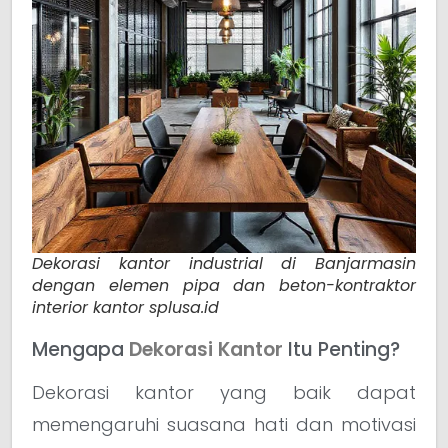
Dekorasi kantor industrial di Banjarmasin
dengan elemen pipa dan beton-kontraktor
interior kantor splusa.id
Mengapa
Dekorasi Kantor
Itu Penting?
Dekorasi kantor yang baik dapat
memengaruhi suasana hati dan motivasi