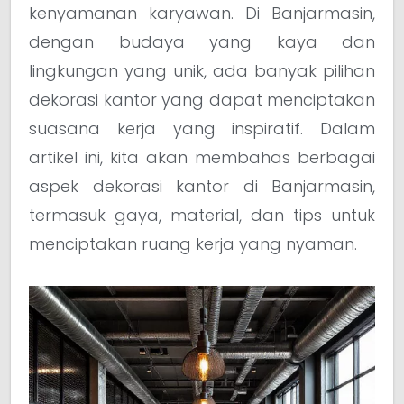
kenyamanan karyawan. Di Banjarmasin,
dengan budaya yang kaya dan
lingkungan yang unik, ada banyak pilihan
dekorasi kantor yang dapat menciptakan
suasana kerja yang inspiratif. Dalam
artikel ini, kita akan membahas berbagai
aspek dekorasi kantor di Banjarmasin,
termasuk gaya, material, dan tips untuk
menciptakan ruang kerja yang nyaman.