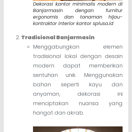
Dekorasi kantor minimalis modern di
Banjarmasin dengan furnitur
ergonomis dan tanaman hijau-
kontraktor interior kantor splusa.id
Tradisional Banjarmasin
Menggabungkan elemen
tradisional lokal dengan desain
modern dapat memberikan
sentuhan unik. Menggunakan
bahan seperti kayu dan
anyaman, dekorasi ini
menciptakan nuansa yang
hangat dan akrab.