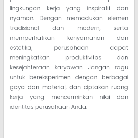
lingkungan kerja yang inspiratif dan
nyaman. Dengan memadukan elemen
tradisional dan modern, serta
memperhatikan kenyamanan dan
estetika, perusahaan dapat
meningkatkan produktivitas dan
kesejahteraan karyawan. Jangan ragu
untuk bereksperimen dengan berbagai
gaya dan material, dan ciptakan ruang
kerja yang mencerminkan nilai dan
identitas perusahaan Anda.