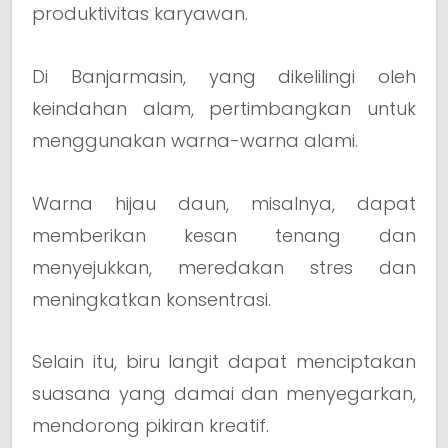
produktivitas karyawan.
Di Banjarmasin, yang dikelilingi oleh
keindahan alam, pertimbangkan untuk
menggunakan warna-warna alami.
Warna hijau daun, misalnya, dapat
memberikan kesan tenang dan
menyejukkan, meredakan stres dan
meningkatkan konsentrasi.
Selain itu, biru langit dapat menciptakan
suasana yang damai dan menyegarkan,
mendorong pikiran kreatif.