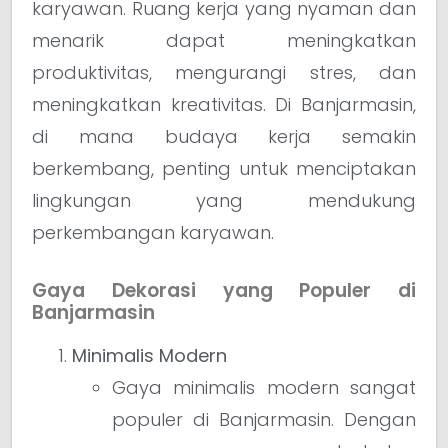
karyawan. Ruang kerja yang nyaman dan
menarik dapat meningkatkan
produktivitas, mengurangi stres, dan
meningkatkan kreativitas. Di Banjarmasin,
di mana budaya kerja semakin
berkembang, penting untuk menciptakan
lingkungan yang mendukung
perkembangan karyawan.
Gaya Dekorasi yang Populer di
Banjarmasin
Minimalis Modern
Gaya minimalis modern sangat
populer di Banjarmasin. Dengan