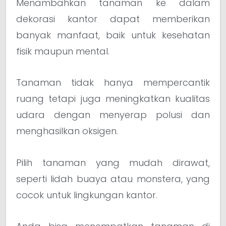
Menambahkan tanaman ke dalam
dekorasi kantor dapat memberikan
banyak manfaat, baik untuk kesehatan
fisik maupun mental.
Tanaman tidak hanya mempercantik
ruang tetapi juga meningkatkan kualitas
udara dengan menyerap polusi dan
menghasilkan oksigen.
Pilih tanaman yang mudah dirawat,
seperti lidah buaya atau monstera, yang
cocok untuk lingkungan kantor.