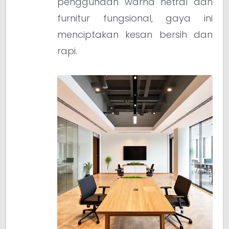
penggunaan warna netral dan
furnitur fungsional, gaya ini
menciptakan kesan bersih dan
rapi.