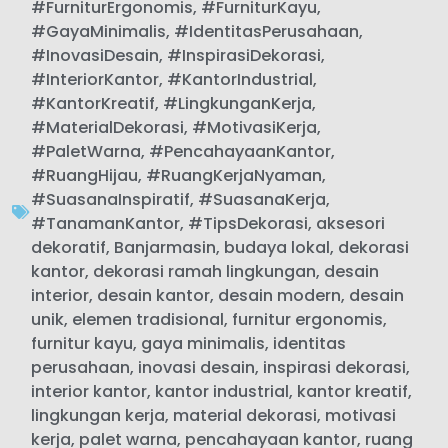
#FurniturErgonomis
,
#FurniturKayu
,
#GayaMinimalis
,
#IdentitasPerusahaan
,
#InovasiDesain
,
#InspirasiDekorasi
,
#InteriorKantor
,
#KantorIndustrial
,
#KantorKreatif
,
#LingkunganKerja
,
#MaterialDekorasi
,
#MotivasiKerja
,
#PaletWarna
,
#PencahayaanKantor
,
#RuangHijau
,
#RuangKerjaNyaman
,
#SuasanaInspiratif
,
#SuasanaKerja
,
#TanamanKantor
,
#TipsDekorasi
,
aksesori
dekoratif
,
Banjarmasin
,
budaya lokal
,
dekorasi
kantor
,
dekorasi ramah lingkungan
,
desain
interior
,
desain kantor
,
desain modern
,
desain
unik
,
elemen tradisional
,
furnitur ergonomis
,
furnitur kayu
,
gaya minimalis
,
identitas
perusahaan
,
inovasi desain
,
inspirasi dekorasi
,
interior kantor
,
kantor industrial
,
kantor kreatif
,
lingkungan kerja
,
material dekorasi
,
motivasi
kerja
,
palet warna
,
pencahayaan kantor
,
ruang