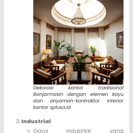
Dekorasi kantor tradisional
Banjarmasin dengan elemen kayu
dan anyaman-kontraktor interior
kantor splusa.id
Industrial
Gaya industrial, yang