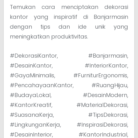
Temukan cara menciptakan dekorasi
kantor yang inspiratif di Banjarmasin
dengan tips dan ide unik yang
meningkatkan produktivitas.
#DekorasiKantor, #Banjarmasin,
#DesainKantor, #InteriorKantor,
#GayaMinimalis, #FurniturErgonomis,
#PencahayaanKantor, #RuangHijau,
#BudayaLokal, #DesainModern,
#KantorKreatif, #MaterialDekorasi,
#SuasanaKerja, #TipsDekorasi,
#LingkunganKerja, #InspirasiDekorasi,
#DesainInterior, #KantorIndustrial,