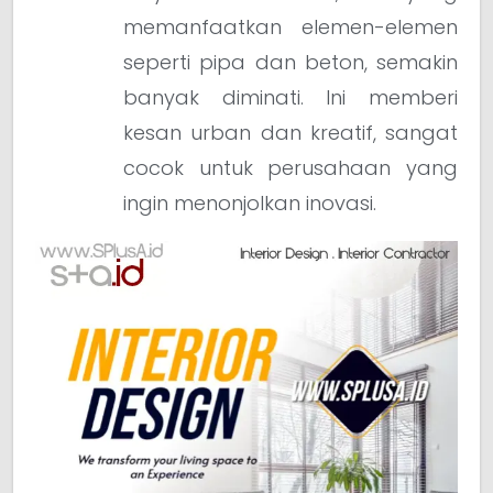
memanfaatkan elemen-elemen
seperti pipa dan beton, semakin
banyak diminati. Ini memberi
kesan urban dan kreatif, sangat
cocok untuk perusahaan yang
ingin menonjolkan inovasi.