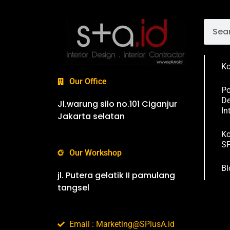
Ko
Our Office
Po
De
Jl.warung silo no.101 Ciganjur
In
Jakarta selatan
Ko
SP
Our Workshop
Bl
jl. Putera gelatik II pamulang
tangsel
Email : Marketing@SPlusA.id