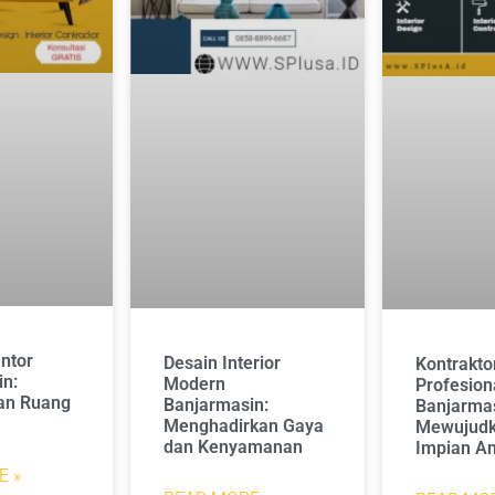
antor
Desain Interior
Kontraktor
in:
Modern
Profesion
an Ruang
Banjarmasin:
Banjarmas
Menghadirkan Gaya
Mewujudk
dan Kenyamanan
Impian A
E »