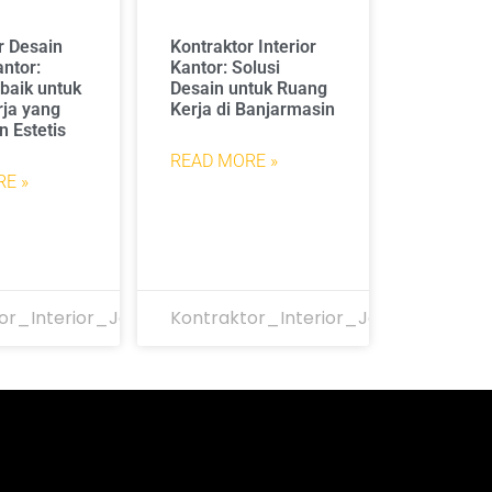
r Desain
Kontraktor Interior
antor:
Kantor: Solusi
rbaik untuk
Desain untuk Ruang
ja yang
Kerja di Banjarmasin
n Estetis
READ MORE »
E »
or_Interior_Jakarta
Kontraktor_Interior_Jakarta