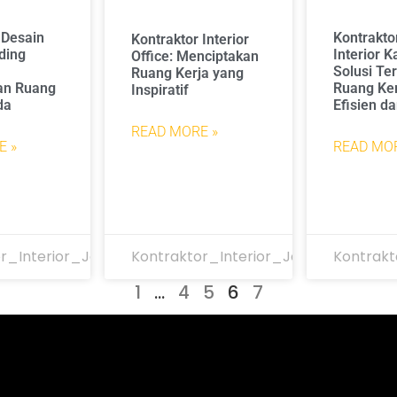
 Desain
Kontrakto
Kontraktor Interior
ading
Interior K
Office: Menciptakan
Solusi Te
Ruang Kerja yang
an Ruang
Ruang Ker
Inspiratif
da
Efisien da
READ MORE »
E »
READ MOR
r_Interior_Jakarta
Kontraktor_Interior_Jakarta
Kontrakt
1
…
4
5
6
7