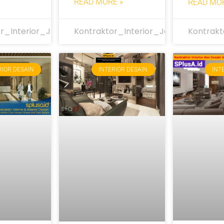
READ MORE »
READ MOR
r_Interior_Jakarta
Kontraktor_Interior_Jakarta
Kontrakt
RIOR DESAIN
INTERIOR DESAIN
INT