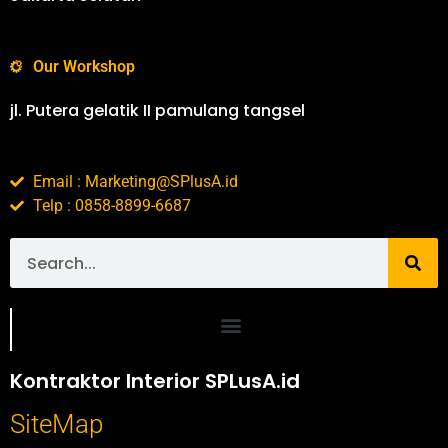
Our Workshop
jl. Putera gelatik II pamulang tangsel
Email : Marketing@SPlusA.id
Telp : 0858-8899-6687
Portofolio SPlusA.id Jasa Desain Interior dan Kontraktor Interior
Kontraktor Interior SPLusA.id
SiteMap