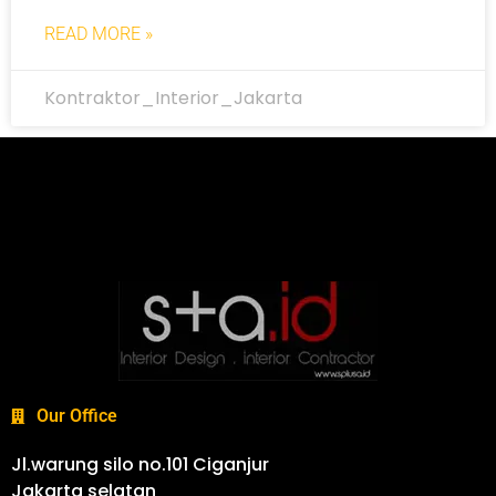
READ MORE »
Kontraktor_Interior_Jakarta
Our Office
Jl.warung silo no.101 Ciganjur
Jakarta selatan