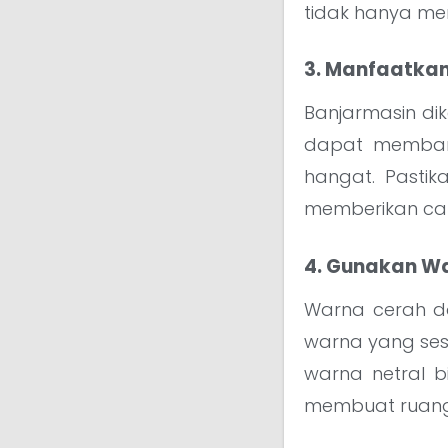
tidak hanya men
3. Manfaatka
Banjarmasin di
dapat memban
hangat. Pasti
memberikan ca
4. Gunakan W
Warna cerah da
warna yang sesu
warna netral 
membuat ruang 