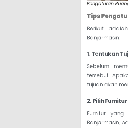
Pengaturan Ruang 
Tips Pengatu
Berikut adala
Banjarmasin:
1. Tentukan T
Sebelum memu
tersebut. Apak
tujuan akan m
2. Pilih Furnit
Furnitur yang
Banjarmasin, ban