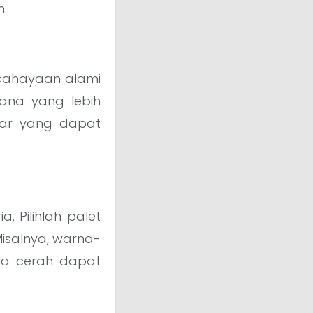
n.
ncahayaan alami
na yang lebih
sar yang dapat
 Pilihlah palet
Misalnya, warna-
na cerah dapat