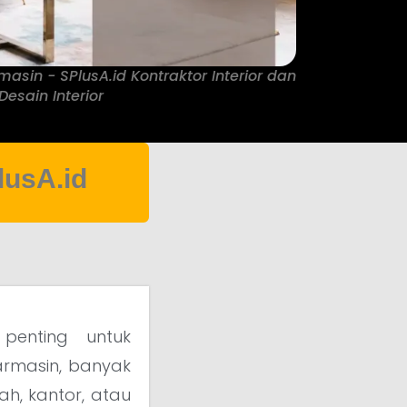
sin - SPlusA.id Kontraktor Interior dan
Desain Interior
lusA.id
enting untuk
armasin, banyak
h, kantor, atau