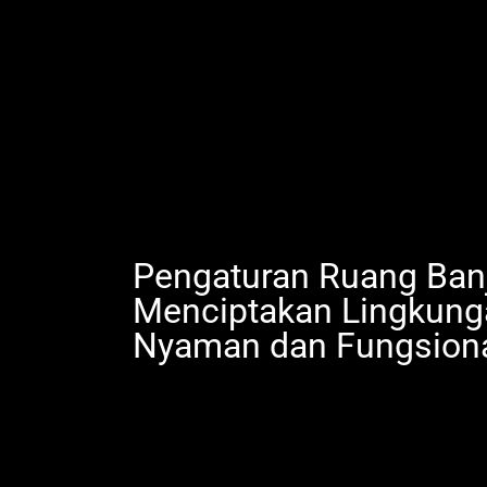
Pengaturan Ruang Ban
Menciptakan Lingkung
Nyaman dan Fungsion