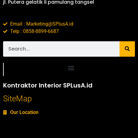
jl. Putera gelatik II pamulang tangsel
Email : Marketing@SPlusA.id
Telp : 0858-8899-6687
Portofolio SPlusA.id Jasa Desain Interior dan Kontraktor Interior
Kontraktor Interior SPLusA.id
SiteMap
Our Location