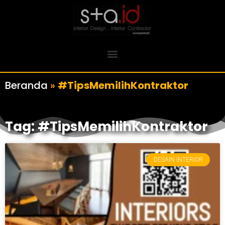
Beranda
»
#TipsMemilihKontraktor
Tag: #TipsMemilihKontraktor
DESAIN INTERIOR