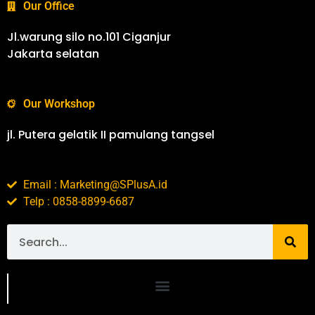
Our Office
Jl.warung silo no.101 Ciganjur
Jakarta selatan
Our Workshop
jl. Putera gelatik II pamulang tangsel
Email : Marketing@SPlusA.id
Telp : 0858-8899-6687
Portofolio SPlusA.id Jasa Desain Interior dan Kontraktor Interior