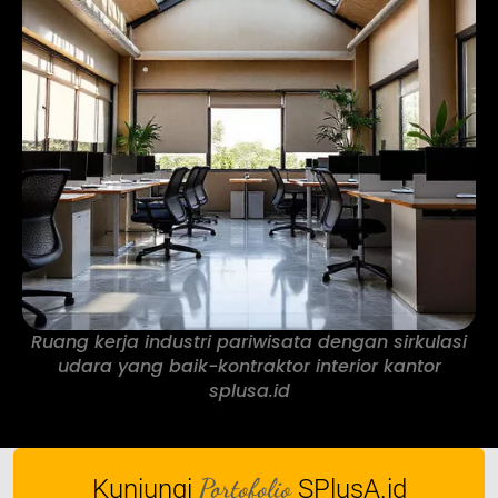
Ruang kerja industri pariwisata dengan sirkulasi
udara yang baik-kontraktor interior kantor
splusa.id
Portofolio
Kunjungi
SPlusA.id