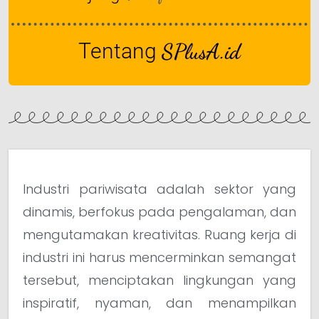
Tentang
SPlusA.id
Industri pariwisata adalah sektor yang
dinamis, berfokus pada pengalaman, dan
mengutamakan kreativitas. Ruang kerja di
industri ini harus mencerminkan semangat
tersebut, menciptakan lingkungan yang
inspiratif, nyaman, dan menampilkan