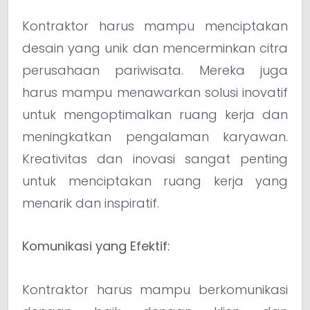
Kontraktor harus mampu menciptakan
desain yang unik dan mencerminkan citra
perusahaan pariwisata. Mereka juga
harus mampu menawarkan solusi inovatif
untuk mengoptimalkan ruang kerja dan
meningkatkan pengalaman karyawan.
Kreativitas dan inovasi sangat penting
untuk menciptakan ruang kerja yang
menarik dan inspiratif.
Komunikasi yang Efektif:
Kontraktor harus mampu berkomunikasi