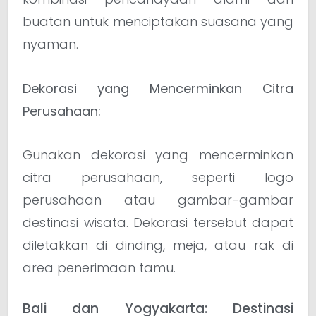
buatan untuk menciptakan suasana yang
nyaman.
Dekorasi yang Mencerminkan Citra
Perusahaan:
Gunakan dekorasi yang mencerminkan
citra perusahaan, seperti logo
perusahaan atau gambar-gambar
destinasi wisata. Dekorasi tersebut dapat
diletakkan di dinding, meja, atau rak di
area penerimaan tamu.
Bali dan Yogyakarta: Destinasi