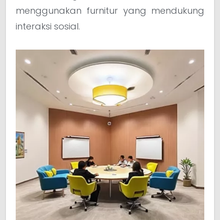
menggunakan furnitur yang mendukung
interaksi sosial.