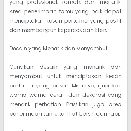
yang profesional, ramah, dan menarik.
Area penerimaan tamu yang baik dapat
menciptakan kesan pertama yang positif
dan membangun kepercayaan klien.
Desain yang Menarik dan Menyambut:
Gunakan desain yang menarik dan
menyambut untuk menciptakan kesan
pertama yang positif. Misalnya, gunakan
warna-warna cerah dan dekorasi yang
menarik perhatian. Pastikan juga area
penerimaan tamu terlihat bersih dan rapi.