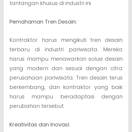
tantangan khusus di industri ini.
Pemahaman Tren Desain:
Kontraktor harus mengikuti tren desain
terbaru di industri pariwisata. Mereka
harus mampu menawarkan solusi desain
yang modern dan sesuai dengan citra
perusahaan pariwisata. Tren desain terus
berkembang, dan kontraktor yang baik
harus mampu beradaptasi dengan
perubahan tersebut.
Kreativitas dan Inovasi: