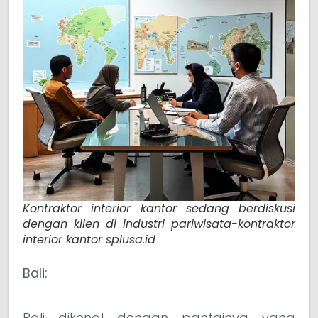
Kontraktor interior kantor sedang berdiskusi
dengan klien di industri pariwisata-kontraktor
interior kantor splusa.id
Bali:
Bali dikenal dengan pantainya yang