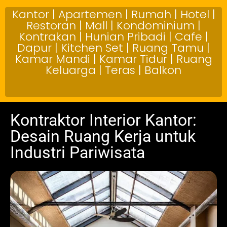
Kantor | Apartemen | Rumah | Hotel |
Restoran | Mall | Kondominium |
Kontrakan | Hunian Pribadi | Cafe |
Dapur | Kitchen Set | Ruang Tamu |
Kamar Mandi | Kamar Tidur | Ruang
Keluarga | Teras | Balkon
Kontraktor Interior Kantor:
Desain Ruang Kerja untuk
Industri Pariwisata