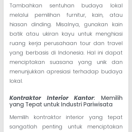
Tambahkan sentuhan budaya lokal
melalui pemilihan furnitur, kain, atau
hiasan dinding. Misalnya, gunakan kain
batik atau ukiran kayu untuk menghiasi
ruang kerja perusahaan tour dan travel
yang berbasis di Indonesia. Hal ini dapat
menciptakan suasana yang unik dan
menunjukkan apresiasi terhadap budaya
lokal.
Kontraktor Interior Kantor
: Memilih
yang Tepat untuk Industri Pariwisata
Memilih kontraktor interior yang tepat
sangatlah penting untuk menciptakan