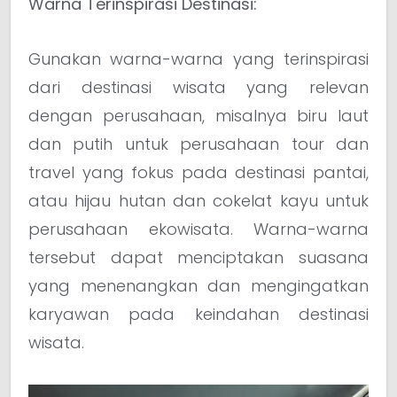
Warna Terinspirasi Destinasi:
Gunakan warna-warna yang terinspirasi
dari destinasi wisata yang relevan
dengan perusahaan, misalnya biru laut
dan putih untuk perusahaan tour dan
travel yang fokus pada destinasi pantai,
atau hijau hutan dan cokelat kayu untuk
perusahaan ekowisata. Warna-warna
tersebut dapat menciptakan suasana
yang menenangkan dan mengingatkan
karyawan pada keindahan destinasi
wisata.