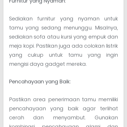
Furnitur yang Nyaman:
Sediakan furnitur yang nyaman untuk
tamu yang sedang menunggu. Misalnya,
sediakan sofa atau kursi yang empuk dan
meja kopi. Pastikan juga ada colokan listrik
yang cukup untuk tamu yang ingin
mengisi daya gadget mereka.
Pencahayaan yang Baik:
Pastikan area penerimaan tamu memiliki
pencahayaan yang baik agar terlihat
cerah dan menyambut. Gunakan
kombinasi pencahayaan alami dan