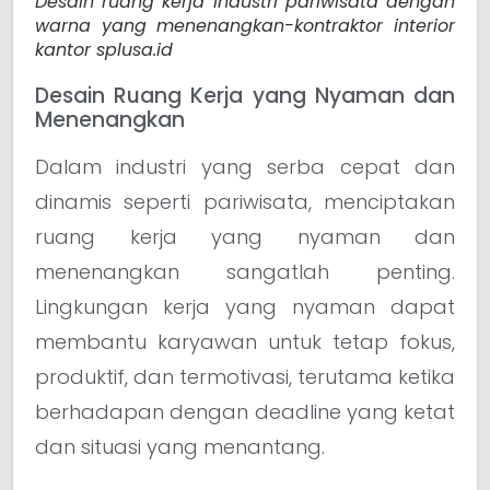
Desain ruang kerja industri pariwisata dengan
warna yang menenangkan-kontraktor interior
kantor splusa.id
Desain Ruang Kerja yang Nyaman dan
Menenangkan
Dalam industri yang serba cepat dan
dinamis seperti pariwisata, menciptakan
ruang kerja yang nyaman dan
menenangkan sangatlah penting.
Lingkungan kerja yang nyaman dapat
membantu karyawan untuk tetap fokus,
produktif, dan termotivasi, terutama ketika
berhadapan dengan deadline yang ketat
dan situasi yang menantang.