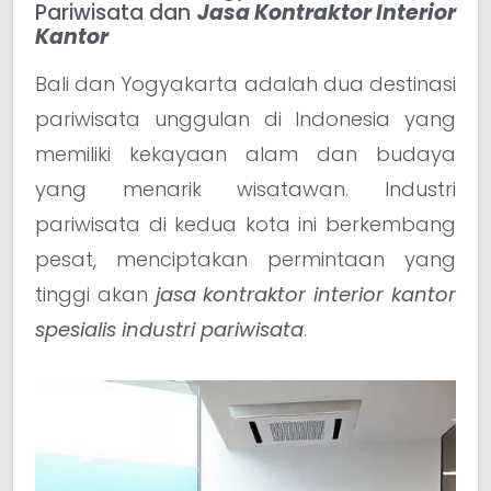
Pariwisata dan
Jasa Kontraktor Interior
Kantor
Bali dan Yogyakarta adalah dua destinasi
pariwisata unggulan di Indonesia yang
memiliki kekayaan alam dan budaya
yang menarik wisatawan. Industri
pariwisata di kedua kota ini berkembang
pesat, menciptakan permintaan yang
tinggi akan
jasa kontraktor interior kantor
spesialis industri pariwisata
.