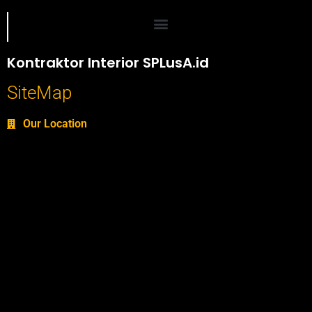
Portofolio SPlusA.id Jasa Desain Interior dan Kontraktor Interior
Kontraktor Interior SPLusA.id
SiteMap
Our Location