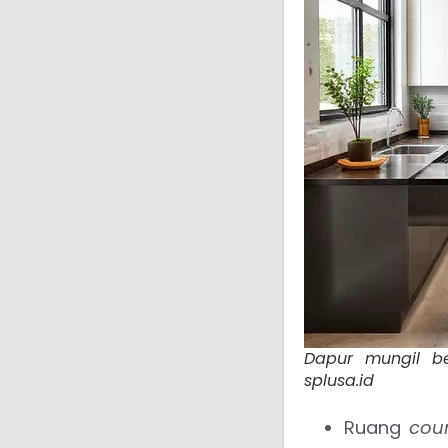
Dapur mungil be
splusa.id
Ruang
cou