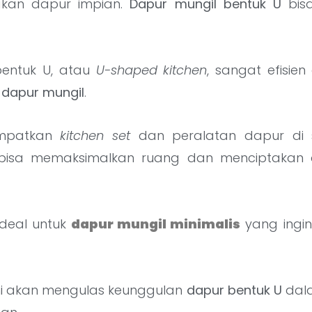
akan dapur impian.
Dapur mungil bentuk U
bisa
bentuk U, atau
U-shaped kitchen
, sangat efisie
k
dapur mungil
.
mpatkan
kitchen set
dan peralatan dapur di 
 bisa memaksimalkan ruang dan menciptakan a
 ideal untuk
dapur mungil minimalis
yang ingi
 kami akan mengulas keunggulan
dapur bentuk U
dala