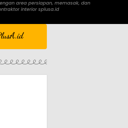
dengan area persiapan, memasak, dan
traktor interior splusa.id
lusA.id