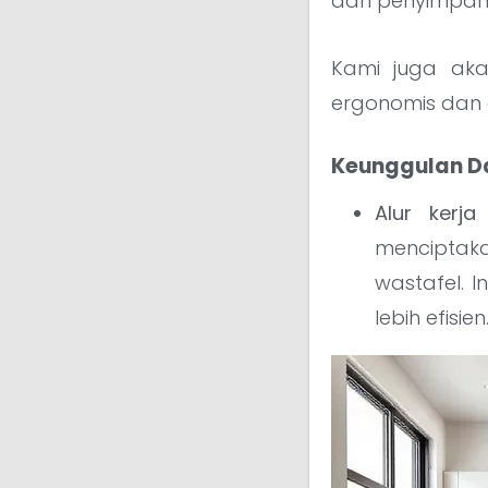
dan penyimpan
Kami juga ak
ergonomis dan e
Keunggulan Da
Alur kerja
menciptak
wastafel.
lebih efisien