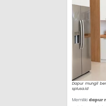
Dapur mungil ben
splusa.id
Memiliki
dapur 