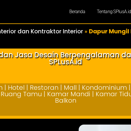
Beranda
Tentang SPlusA.i
terior dan Kontraktor Interior
»
Dapur Mungil 
r dan Jasa Desain Berpengalaman d
SPLusA.id
| Hotel | Restoran | Mall | Kondominium | 
 | Ruang Tamu | Kamar Mandi | Kamar Tidur
Balkon