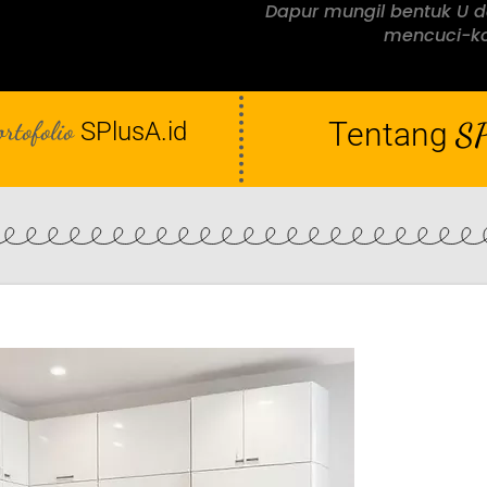
Dapur mungil bentuk U 
mencuci-kon
ortofolio
Tentang
SP
SPlusA.id