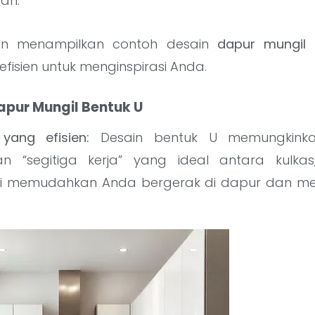
an.
an menampilkan contoh desain
dapur mungil 
fisien untuk menginspirasi Anda.
pur Mungil Bentuk U
 yang efisien:
Desain bentuk U memungkink
an “segitiga kerja” yang ideal antara kulka
 Ini memudahkan Anda bergerak di dapur dan 
.