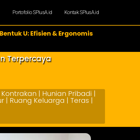
d
Portofolio SPlusA.id
Kontak SPlusA.id
Bentuk U: Efisien & Ergonomis
an Terpercaya
Kontrakan | Hunian Pribadi |
 | Ruang Keluarga | Teras |