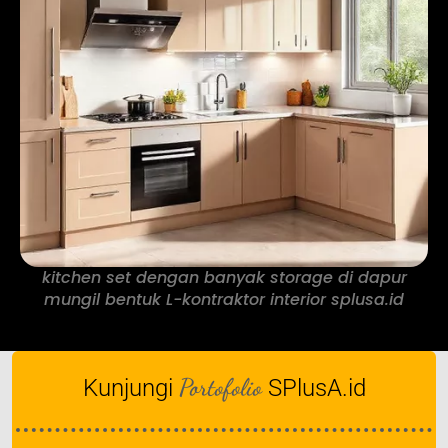
kitchen set dengan banyak storage di dapur
mungil bentuk L-kontraktor interior splusa.id
Portofolio
Kunjungi
SPlusA.id