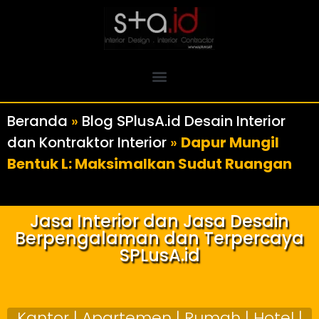
Beranda
»
Blog SPlusA.id Desain Interior
dan Kontraktor Interior
»
Dapur Mungil
Bentuk L: Maksimalkan Sudut Ruangan
Jasa Interior dan Jasa Desain
Berpengalaman dan Terpercaya
SPLusA.id
Kantor | Apartemen | Rumah | Hotel |