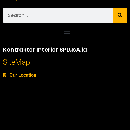
Portofolio SPlusA.id Jasa Desain Interior dan Kontraktor Interior
Kontraktor Interior SPLusA.id
SiteMap
Our Location