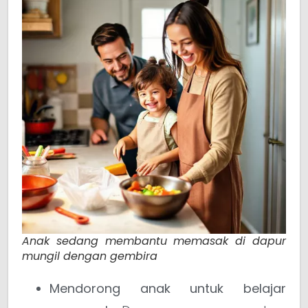
Anak sedang membantu memasak di dapur
mungil dengan gembira
Mendorong anak untuk belajar