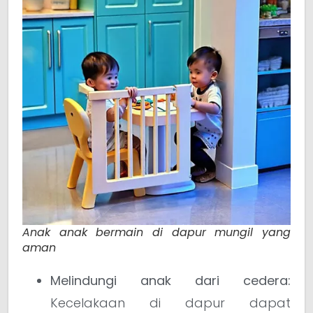
Anak anak bermain di dapur mungil yang
aman
Melindungi anak dari cedera:
Kecelakaan di dapur dapat