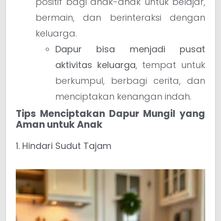
positif bagi anak-anak untuk belajar,
bermain, dan berinteraksi dengan
keluarga.
Dapur bisa menjadi pusat
aktivitas keluarga
, tempat untuk
berkumpul, berbagi cerita, dan
menciptakan kenangan indah.
Tips Menciptakan Dapur Mungil yang
Aman untuk Anak
1. Hindari Sudut Tajam