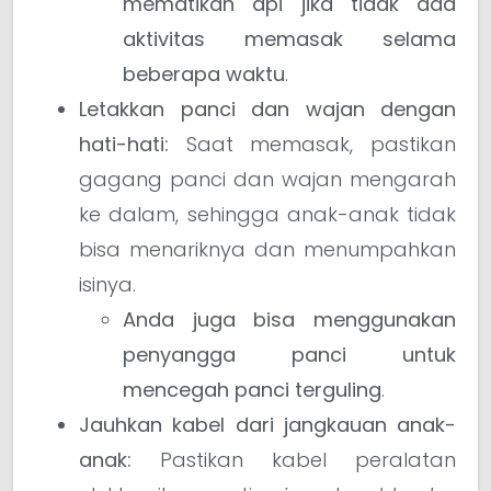
mematikan api jika tidak ada
aktivitas memasak selama
beberapa waktu
.
Letakkan panci dan wajan dengan
hati-hati:
Saat memasak, pastikan
gagang panci dan wajan mengarah
ke dalam, sehingga anak-anak tidak
bisa menariknya dan menumpahkan
isinya.
Anda juga bisa menggunakan
penyangga panci untuk
mencegah panci terguling
.
Jauhkan kabel dari jangkauan anak-
anak:
Pastikan kabel peralatan