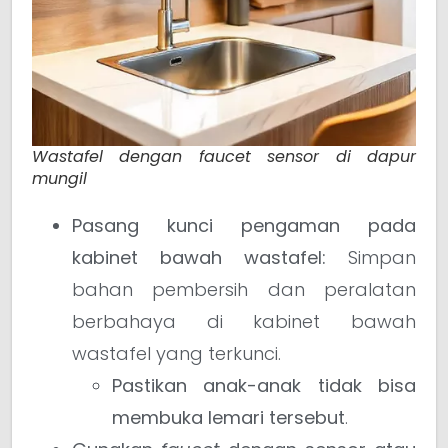
Wastafel dengan faucet sensor di dapur
mungil
Pasang kunci pengaman pada
kabinet bawah wastafel:
Simpan
bahan pembersih dan peralatan
berbahaya di kabinet bawah
wastafel yang terkunci.
Pastikan anak-anak tidak bisa
membuka lemari tersebut
.