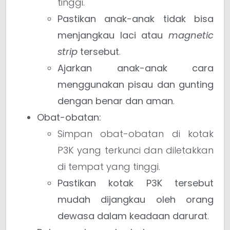
tinggi.
Pastikan anak-anak tidak bisa
menjangkau laci atau
magnetic
strip
tersebut
.
Ajarkan anak-anak cara
menggunakan pisau dan gunting
dengan benar dan aman
.
Obat-obatan:
Simpan obat-obatan di kotak
P3K yang terkunci dan diletakkan
di tempat yang tinggi.
Pastikan kotak P3K tersebut
mudah dijangkau oleh orang
dewasa dalam keadaan darurat
.