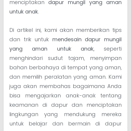
menciptakan
dapur mungil yang aman
untuk anak
.
Di artikel ini, kami akan memberikan tips
dan trik untuk
mendesain dapur mungil
yang aman untuk anak
, seperti
menghindari sudut tajam, menyimpan
bahan berbahaya di tempat yang aman,
dan memilih peralatan yang aman. Kami
juga akan membahas bagaimana Anda
bisa mengajarkan anak-anak tentang
keamanan di dapur dan menciptakan
lingkungan yang mendukung mereka
untuk belajar dan bermain di dapur