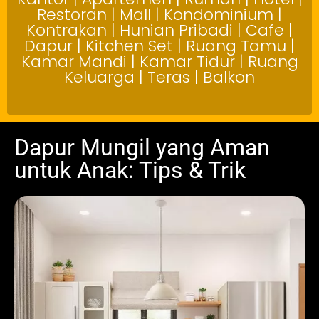
Restoran | Mall | Kondominium |
Kontrakan | Hunian Pribadi | Cafe |
Dapur | Kitchen Set | Ruang Tamu |
Kamar Mandi | Kamar Tidur | Ruang
Keluarga | Teras | Balkon
Dapur Mungil yang Aman
untuk Anak: Tips & Trik