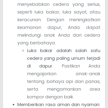
menyebabkan cedera yang serius,
seperti luka bakar, luka sayat, atau
keracunan. Dengan meningkatkan
keamanan dapur, Anda dapat
melindungi anak Anda dari cedera
yang berbahaya.
Luka bakar adalah salah satu
cedera yang paling umum terjadi
di dapur
. Pastikan Anda
mengajarkan anak-anak
tentang bahaya api dan panas,
serta mengamankan area
kompor dengan baik.
Memberikan rasa aman dan nyaman: