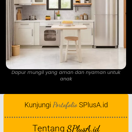
Dapur mungil yang aman dan nyaman untuk
anak
Portofolio
Kunjungi
SPlusA.id
Tentang
SPlusA.id