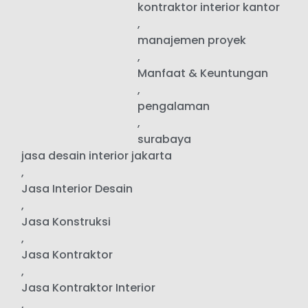
kontraktor interior kantor
,
manajemen proyek
,
Manfaat & Keuntungan
,
pengalaman
,
surabaya
jasa desain interior jakarta
,
Jasa Interior Desain
,
Jasa Konstruksi
,
Jasa Kontraktor
,
Jasa Kontraktor Interior
,