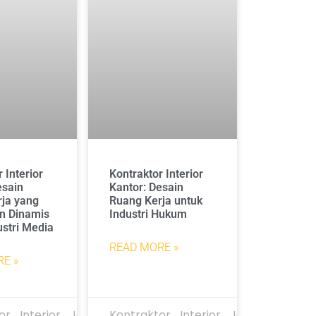
 Interior
Kontraktor Interior
esain
Kantor: Desain
ja yang
Ruang Kerja untuk
an Dinamis
Industri Hukum
ustri Media
READ MORE »
E »
or_Interior_Jakarta
Kontraktor_Interior_Jakarta