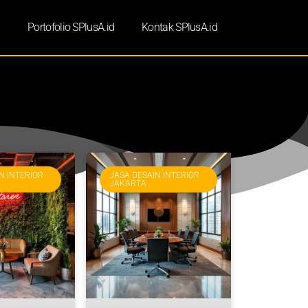
d
Portofolio SPlusA.id
Kontak SPlusA.id
N INTERIOR
JASA DESAIN INTERIOR
JAKARTA