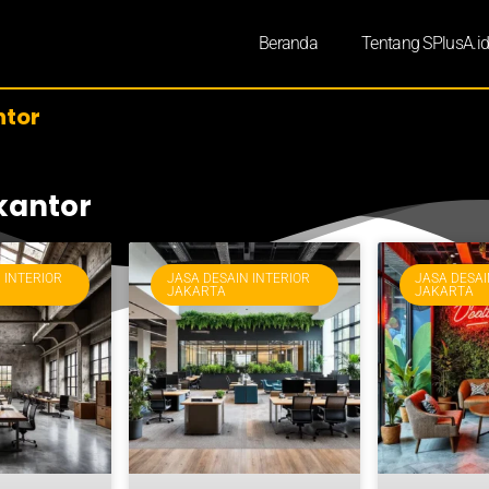
Beranda
Tentang SPlusA.i
ntor
 kantor
 INTERIOR
JASA DESAIN INTERIOR
JASA DESAI
JAKARTA
JAKARTA