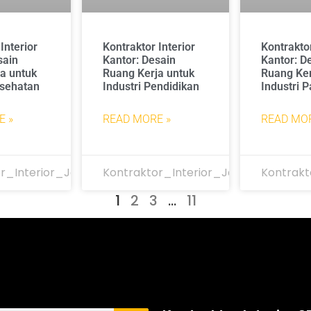
Interior
Kontraktor Interior
Kontraktor
sain
Kantor: Desain
Kantor: D
a untuk
Ruang Kerja untuk
Ruang Ker
esehatan
Industri Pendidikan
Industri P
E »
READ MORE »
READ MOR
r_Interior_Jakarta
Kontraktor_Interior_Jakarta
Kontrakt
1
2
3
…
11