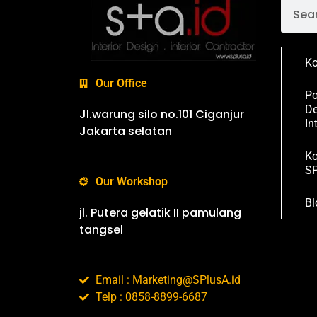
Ko
Our Office
Po
De
Jl.warung silo no.101 Ciganjur
In
Jakarta selatan
Ko
SP
Our Workshop
Bl
jl. Putera gelatik II pamulang
tangsel
Email : Marketing@SPlusA.id
Telp : 0858-8899-6687