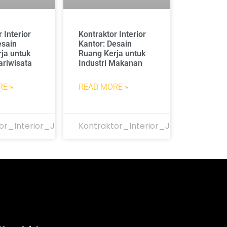
 Interior
Kontraktor Interior
esain
Kantor: Desain
ja untuk
Ruang Kerja untuk
ariwisata
Industri Makanan
E »
READ MORE »
or_Interior_Jakarta
Kontraktor_Interior_Jakarta