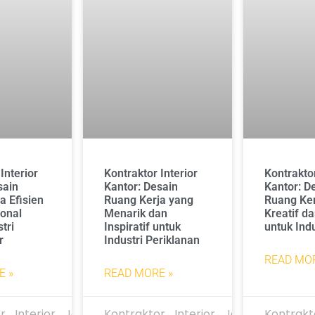
Interior
Kontraktor Interior
Kontraktor
sain
Kantor: Desain
Kantor: D
a Efisien
Ruang Kerja yang
Ruang Ker
onal
Menarik dan
Kreatif d
tri
Inspiratif untuk
untuk Ind
r
Industri Periklanan
READ MOR
E »
READ MORE »
r_Interior_Jakarta
Kontraktor_Interior_Jakarta
Kontrakt