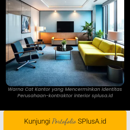
Warna Cat Kantor yang Mencerminkan Identitas
Perusahaan-kontraktor interior splusa.id
Portofolio
Kunjungi
SPlusA.id