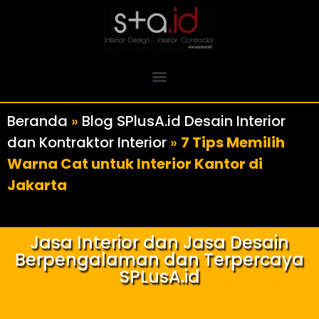
Beranda
»
Blog SPlusA.id Desain Interior
dan Kontraktor Interior
»
7 Tips Memilih
Warna Cat untuk Interior Kantor di
Jakarta
Jasa Interior dan Jasa Desain
Berpengalaman dan Terpercaya
SPLusA.id