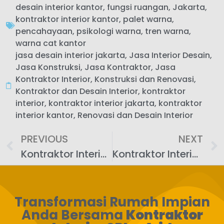
desain interior kantor
,
fungsi ruangan
,
Jakarta
,
kontraktor interior kantor
,
palet warna
,
pencahayaan
,
psikologi warna
,
tren warna
,
warna cat kantor
jasa desain interior jakarta
,
Jasa Interior Desain
,
Jasa Konstruksi
,
Jasa Kontraktor
,
Jasa
Kontraktor Interior
,
Konstruksi dan Renovasi
,
Kontraktor dan Desain Interior
,
kontraktor
interior
,
kontraktor interior jakarta
,
kontraktor
interior kantor
,
Renovasi dan Desain Interior
PREVIOUS
NEXT
Kontraktor Interior Kantor: Desain Ruang Multifungsi di Jakarta
Kontraktor Interior Kantor: Desain untuk Milenial di Jakarta
Transformasi Rumah Impian
Anda Bersama
Kontraktor