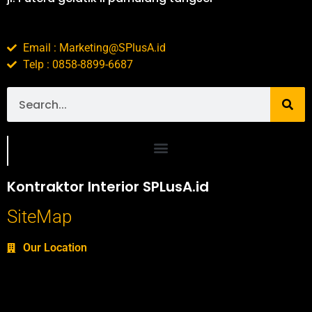
Email : Marketing@SPlusA.id
Telp : 0858-8899-6687
Portofolio SPlusA.id Jasa Desain Interior dan Kontraktor Interior
Kontraktor Interior SPLusA.id
SiteMap
Our Location