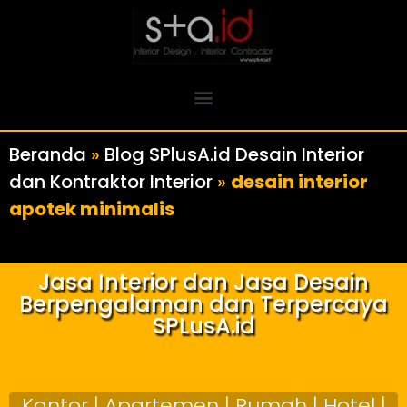
Beranda
»
Blog SPlusA.id Desain Interior
dan Kontraktor Interior
»
desain interior
apotek minimalis
Jasa Interior dan Jasa Desain
Berpengalaman dan Terpercaya
SPLusA.id
Kantor | Apartemen | Rumah | Hotel |