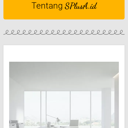
Tentang
SPlusA.id