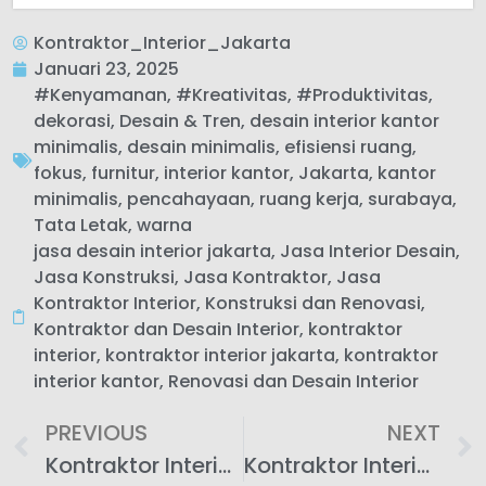
Kontraktor_Interior_Jakarta
Januari 23, 2025
#Kenyamanan
,
#Kreativitas
,
#Produktivitas
,
dekorasi
,
Desain & Tren
,
desain interior kantor
minimalis
,
desain minimalis
,
efisiensi ruang
,
fokus
,
furnitur
,
interior kantor
,
Jakarta
,
kantor
minimalis
,
pencahayaan
,
ruang kerja
,
surabaya
,
Tata Letak
,
warna
jasa desain interior jakarta
,
Jasa Interior Desain
,
Jasa Konstruksi
,
Jasa Kontraktor
,
Jasa
Kontraktor Interior
,
Konstruksi dan Renovasi
,
Kontraktor dan Desain Interior
,
kontraktor
interior
,
kontraktor interior jakarta
,
kontraktor
interior kantor
,
Renovasi dan Desain Interior
PREVIOUS
NEXT
Kontraktor Interior Kantor: Transformasi Kantor Lama
Kontraktor Interior Kantor: First Impression Memukau