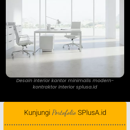
Desain interior kantor minimalis modern-
kontraktor interior splusa.id
Portofolio
Kunjungi
SPlusA.id