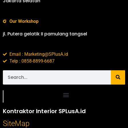
Jakarta selatan
Our Workshop
jl. Putera gelatik II pamulang tangsel
Email : Marketing@SPlusA.id
Telp : 0858-8899-6687
Portofolio SPlusA.id Jasa Desain Interior dan Kontraktor Interior
Kontraktor Interior SPLusA.id
SiteMap