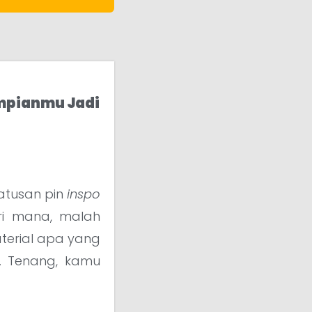
Impianmu Jadi
ratusan pin
inspo
ari mana, malah
terial apa yang
g. Tenang, kamu