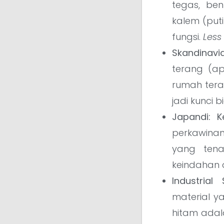
tegas, be
kalem (put
fungsi.
Less
Skandinav
terang (ap
rumah tera
jadi kunci
Japandi: K
perkawinan
yang tena
keindahan 
Industria
material ya
hitam adala