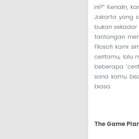
ini?” Kenalin, k
Jakarta yang 
bukan sekadar t
tantangan men
Filosofi kami s
ceritamu, lalu
beberapa ‘cer
sana kamu bis
biasa.
The Game Plan