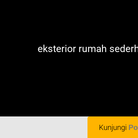
eksterior rumah seder
Kunjungi
Po