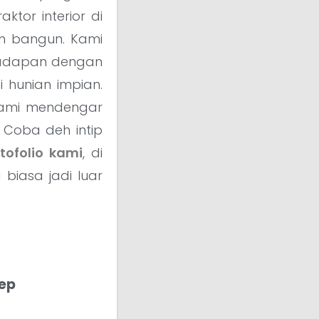
ktor interior di
n bangun. Kami
erhadapan dengan
hunian impian.
. Kami mendengar
 Coba deh intip
tofolio kami
, di
iasa jadi luar
tep