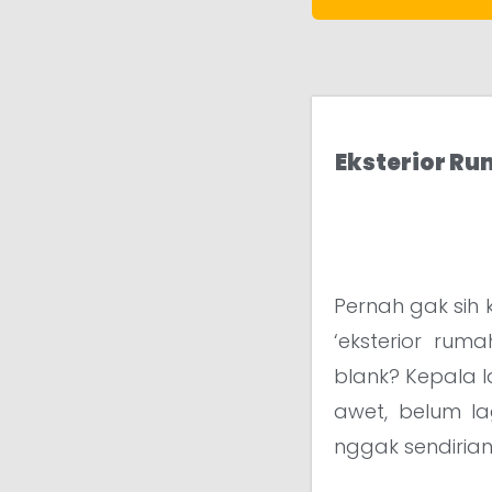
Eksterior Ru
Pernah gak sih 
‘eksterior rum
blank? Kepala 
awet, belum la
nggak sendirian