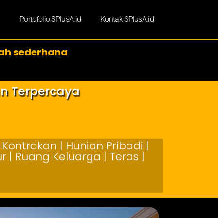
d
Portofolio SPlusA.id
Kontak SPlusA.id
mah sederhana
an Terpercaya
Kontrakan | Hunian Pribadi |
 | Ruang Keluarga | Teras |