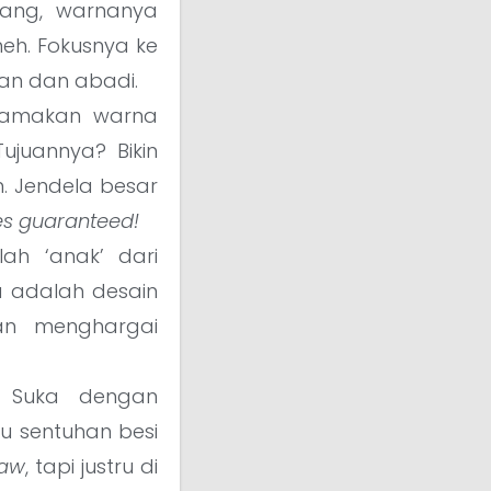
jang, warnanya
eh. Fokusnya ke
gan dan abadi.
tamakan warna
ujuannya? Bikin
. Jendela besar
es guaranteed!
ah ‘anak’ dari
a adalah desain
dan menghargai
Suka dengan
au sentuhan besi
raw
, tapi justru di