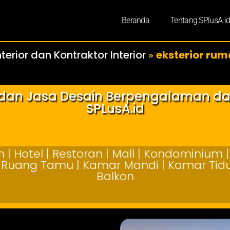
Beranda
Tentang SPlusA.i
terior dan Kontraktor Interior
»
eksterior ru
r dan Jasa Desain Berpengalaman d
SPLusA.id
| Hotel | Restoran | Mall | Kondominium | 
 | Ruang Tamu | Kamar Mandi | Kamar Tidur
Balkon