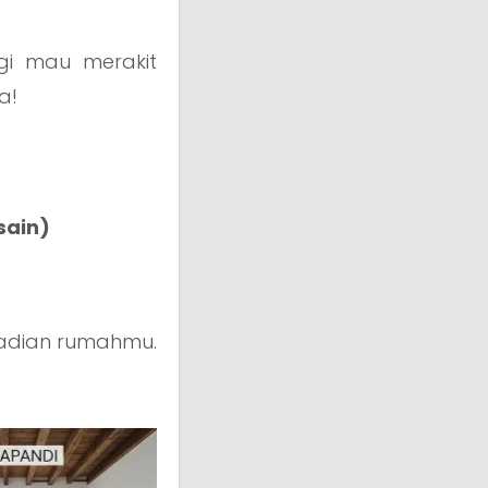
agi mau merakit
a!
sain)
ibadian rumahmu.