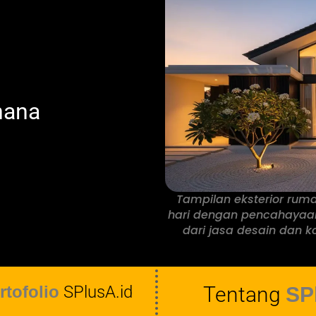
hana
Tampilan eksterior rum
hari dengan pencahayaan
dari jasa desain dan ko
rtofolio
SPlusA.id
Tentang
SP