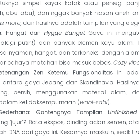
ntuknya simpel kayak kotak atau persegi pan
ih, abu-abu), dan nggak banyak hiasan aneh-an
 is more
, dan hasilnya adalah tampilan yang ele
ia: Hangat dan
Hygge Banget
Gaya ini mengu
alagi putih!) dan banyak elemen kayu alami. T
sa nyaman, hangat, dan terkoneksi dengan alam
 biar cahaya matahari bisa masuk bebas.
Cozy vib
etenangan Zen Ketemu Fungsionalitas
Ini adal
 antara gaya Jepang dan Skandinavia. Hasilny
ng, bersih, menggunakan material alami, 
dalam ketidaksempurnaan (
wabi-sabi
).
l Sederhana: Gantengnya Tampilan
Unfinished
ng ‘jujur’? Bata ekspos, dinding acian semen, at
h DNA dari gaya ini. Kesannya maskulin, sedikit