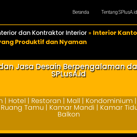
Beranda
Tentang SPlusA.i
terior dan Kontraktor Interior
»
Interior Kant
yang Produktif dan Nyaman
r dan Jasa Desain Berpengalaman d
SPLusA.id
| Hotel | Restoran | Mall | Kondominium | 
 | Ruang Tamu | Kamar Mandi | Kamar Tidur
Balkon