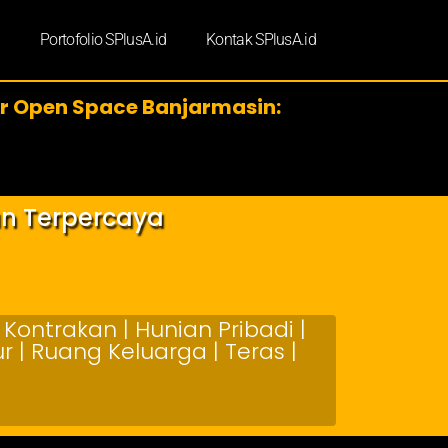
d
Portofolio SPlusA.id
Kontak SPlusA.id
or Open Space Banjarmasin:
an Terpercaya
Kontrakan | Hunian Pribadi |
 | Ruang Keluarga | Teras |