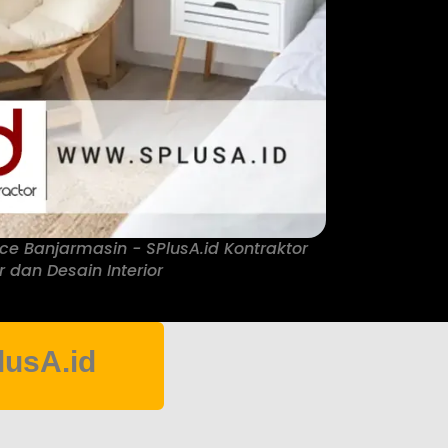
ace Banjarmasin - SPlusA.id Kontraktor
or dan Desain Interior
lusA.id