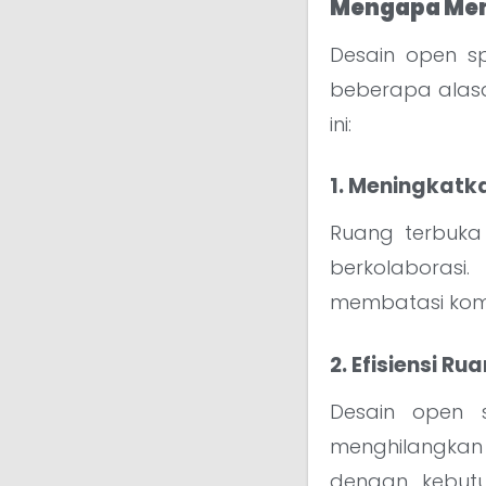
Mengapa Mem
Desain open sp
beberapa alas
ini:
1. Meningkatk
Ruang terbuka
berkolaborasi
membatasi komun
2. Efisiensi Ru
Desain open 
menghilangkan
dengan kebutu