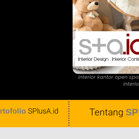
interior kantor open sp
Interi
rtofolio
SPlusA.id
Tentang
SP