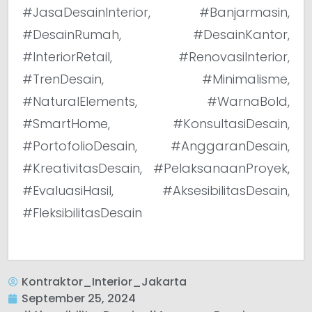
#JasaDesainInterior, #Banjarmasin,
#DesainRumah, #DesainKantor,
#InteriorRetail, #RenovasiInterior,
#TrenDesain, #Minimalisme,
#NaturalElements, #WarnaBold,
#SmartHome, #KonsultasiDesain,
#PortofolioDesain, #AnggaranDesain,
#KreativitasDesain, #PelaksanaanProyek,
#EvaluasiHasil, #AksesibilitasDesain,
#FleksibilitasDesain
Kontraktor_Interior_Jakarta
September 25, 2024