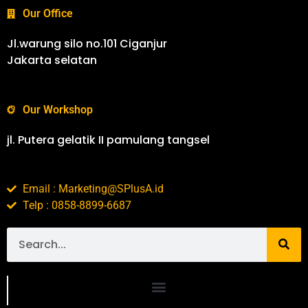
Our Office
Jl.warung silo no.101 Ciganjur
Jakarta selatan
Our Workshop
jl. Putera gelatik II pamulang tangsel
Email : Marketing@SPlusA.id
Telp : 0858-8899-6687
Portofolio SPlusA.id Jasa Desain Interior dan Kontraktor Interior