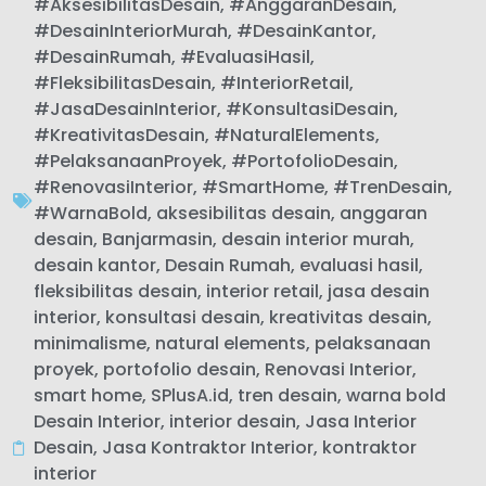
#AksesibilitasDesain
,
#AnggaranDesain
,
#DesainInteriorMurah
,
#DesainKantor
,
#DesainRumah
,
#EvaluasiHasil
,
#FleksibilitasDesain
,
#InteriorRetail
,
#JasaDesainInterior
,
#KonsultasiDesain
,
#KreativitasDesain
,
#NaturalElements
,
#PelaksanaanProyek
,
#PortofolioDesain
,
#RenovasiInterior
,
#SmartHome
,
#TrenDesain
,
#WarnaBold
,
aksesibilitas desain
,
anggaran
desain
,
Banjarmasin
,
desain interior murah
,
desain kantor
,
Desain Rumah
,
evaluasi hasil
,
fleksibilitas desain
,
interior retail
,
jasa desain
interior
,
konsultasi desain
,
kreativitas desain
,
minimalisme
,
natural elements
,
pelaksanaan
proyek
,
portofolio desain
,
Renovasi Interior
,
smart home
,
SPlusA.id
,
tren desain
,
warna bold
Desain Interior
,
interior desain
,
Jasa Interior
Desain
,
Jasa Kontraktor Interior
,
kontraktor
interior