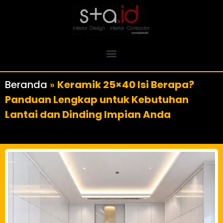
Beranda
»
Keramik 25×40 Isi Berapa?
Panduan Lengkap untuk Kebutuhan
Lantai dan Dinding Impian Anda