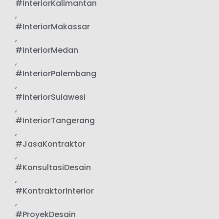
#InteriorKalimantan
,
#InteriorMakassar
,
#InteriorMedan
,
#InteriorPalembang
,
#InteriorSulawesi
,
#InteriorTangerang
,
#JasaKontraktor
,
#KonsultasiDesain
,
#KontraktorInterior
,
#ProyekDesain