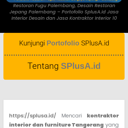
Restoran Fugu Palembang, Desain Restoran
Jepang Palembang – Portofolio SplusA.id Jasa
Interior Desain dan Jasa Kontraktor Interior 10
Kunjungi
Portofolio
SPlusA.id
Tentang
SPlusA.id
https://splusa.id/
Mencari
kontraktor
interior dan furniture Tangerang
yang