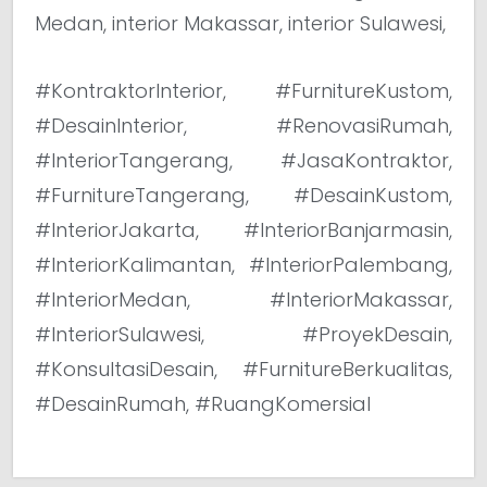
Medan, interior Makassar, interior Sulawesi,
#KontraktorInterior, #FurnitureKustom,
#DesainInterior, #RenovasiRumah,
#InteriorTangerang, #JasaKontraktor,
#FurnitureTangerang, #DesainKustom,
#InteriorJakarta, #InteriorBanjarmasin,
#InteriorKalimantan, #InteriorPalembang,
#InteriorMedan, #InteriorMakassar,
#InteriorSulawesi, #ProyekDesain,
#KonsultasiDesain, #FurnitureBerkualitas,
#DesainRumah, #RuangKomersial