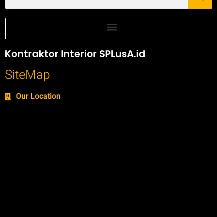
Portofolio SPlusA.id Jasa Desain Interior dan Kontraktor Interior
Kontraktor Interior SPLusA.id
SiteMap
Our Location