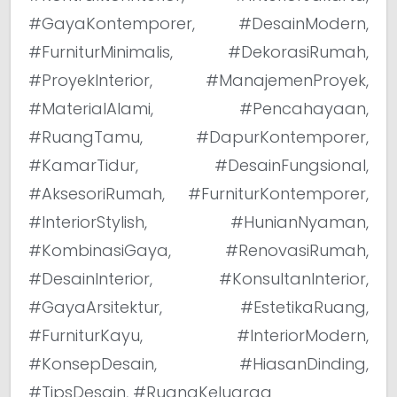
#GayaKontemporer, #DesainModern,
#FurniturMinimalis, #DekorasiRumah,
#ProyekInterior, #ManajemenProyek,
#MaterialAlami, #Pencahayaan,
#RuangTamu, #DapurKontemporer,
#KamarTidur, #DesainFungsional,
#AksesoriRumah, #FurniturKontemporer,
#InteriorStylish, #HunianNyaman,
#KombinasiGaya, #RenovasiRumah,
#DesainInterior, #KonsultanInterior,
#GayaArsitektur, #EstetikaRuang,
#FurniturKayu, #InteriorModern,
#KonsepDesain, #HiasanDinding,
#TipsDesain, #RuangKeluarga