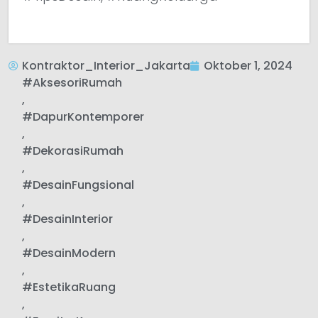
Kontraktor_Interior_Jakarta
Oktober 1, 2024
#AksesoriRumah
,
#DapurKontemporer
,
#DekorasiRumah
,
#DesainFungsional
,
#DesainInterior
,
#DesainModern
,
#EstetikaRuang
,