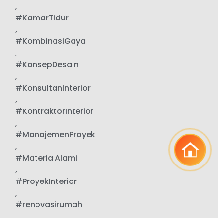
,
#KamarTidur
,
#KombinasiGaya
,
#KonsepDesain
,
#KonsultanInterior
,
#KontraktorInterior
,
#ManajemenProyek
,
#MaterialAlami
,
#ProyekInterior
,
#renovasirumah
,