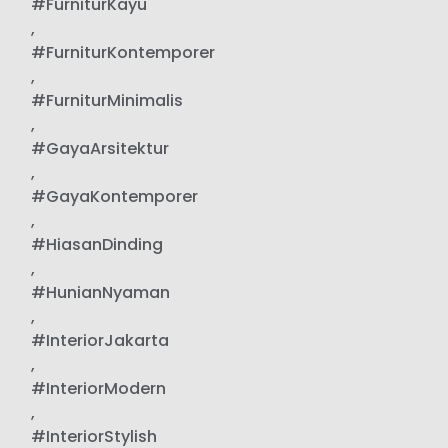
#FurniturKayu
,
#FurniturKontemporer
,
#FurniturMinimalis
,
#GayaArsitektur
,
#GayaKontemporer
,
#HiasanDinding
,
#HunianNyaman
,
#InteriorJakarta
,
#InteriorModern
,
#InteriorStylish