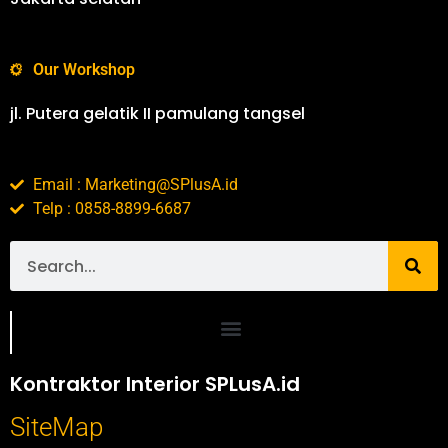
Our Workshop
jl. Putera gelatik II pamulang tangsel
Email : Marketing@SPlusA.id
Telp : 0858-8899-6687
Portofolio SPlusA.id Jasa Desain Interior dan Kontraktor Interior
Kontraktor Interior SPLusA.id
SiteMap