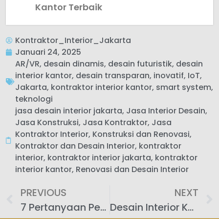
Kantor Terbaik
Kontraktor_Interior_Jakarta
Januari 24, 2025
AR/VR
,
desain dinamis
,
desain futuristik
,
desain
interior kantor
,
desain transparan
,
inovatif
,
IoT
,
Jakarta
,
kontraktor interior kantor
,
smart system
,
teknologi
jasa desain interior jakarta
,
Jasa Interior Desain
,
Jasa Konstruksi
,
Jasa Kontraktor
,
Jasa
Kontraktor Interior
,
Konstruksi dan Renovasi
,
Kontraktor dan Desain Interior
,
kontraktor
interior
,
kontraktor interior jakarta
,
kontraktor
interior kantor
,
Renovasi dan Desain Interior
PREVIOUS
NEXT
7 Pertanyaan Penting Sebelum Memilih Kontraktor Interior Kantor di Jakarta
Desain Interior Kantor dengan Tema Alam: Segar & Inspiratif