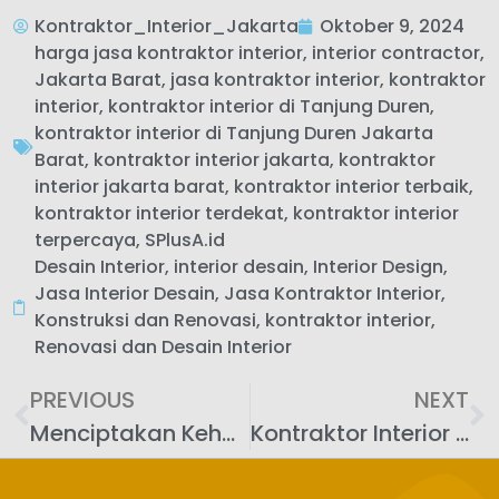
Kontraktor_Interior_Jakarta
Oktober 9, 2024
harga jasa kontraktor interior
,
interior contractor
,
Jakarta Barat
,
jasa kontraktor interior
,
kontraktor
interior
,
kontraktor interior di Tanjung Duren
,
kontraktor interior di Tanjung Duren Jakarta
Barat
,
kontraktor interior jakarta
,
kontraktor
interior jakarta barat
,
kontraktor interior terbaik
,
kontraktor interior terdekat
,
kontraktor interior
terpercaya
,
SPlusA.id
Desain Interior
,
interior desain
,
Interior Design
,
Jasa Interior Desain
,
Jasa Kontraktor Interior
,
Konstruksi dan Renovasi
,
kontraktor interior
,
Renovasi dan Desain Interior
PREVIOUS
NEXT
Menciptakan Kehangatan di Rumah Keluarga: Kontraktor Interior di Mampang Prapatan, Jakarta Selatan
Kontraktor Interior Terpercaya di Bintaro, Jakarta Selatan: Pilihan Tepat untuk Kebutuhan Desain Anda