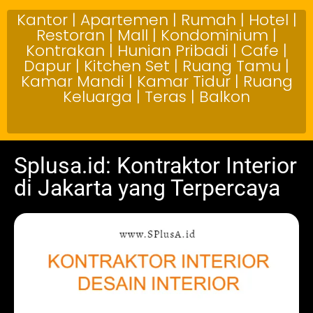
Kantor | Apartemen | Rumah | Hotel |
Restoran | Mall | Kondominium |
Kontrakan | Hunian Pribadi | Cafe |
Dapur | Kitchen Set | Ruang Tamu |
Kamar Mandi | Kamar Tidur | Ruang
Keluarga | Teras | Balkon
Splusa.id: Kontraktor Interior
di Jakarta yang Terpercaya