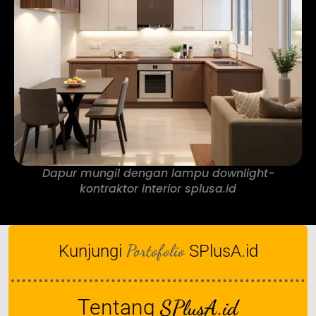
Dapur mungil dengan lampu downlight-
kontraktor interior splusa.id
Portofolio
Kunjungi
SPlusA.id
Tentang
SPlusA.id