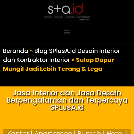
Beranda
»
Blog SPlusA.id Desain Interior
dan Kontraktor Interior
»
Sulap Dapur
Mungil Jadi Lebih Terang & Lega
Jasa Interior dan Jasa Desain
Berpengalaman dan Terpercaya
SPLusA.id
Kantor | Apartemen | Rumah | Hotel |