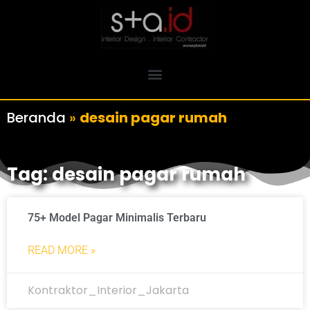
Beranda
»
desain pagar rumah
Tag: desain pagar rumah
75+ Model Pagar Minimalis Terbaru
READ MORE »
Kontraktor_Interior_Jakarta