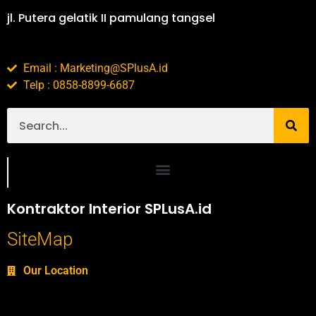
jl. Putera gelatik II pamulang tangsel
Email : Marketing@SPlusA.id
Telp : 0858-8899-6687
Portofolio SPlusA.id Jasa Desain Interior dan Kontraktor Interior
Kontraktor Interior SPLusA.id
SiteMap
Our Location