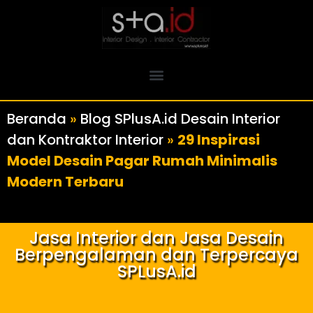
Beranda
»
Blog SPlusA.id Desain Interior
dan Kontraktor Interior
»
29 Inspirasi
Model Desain Pagar Rumah Minimalis
Modern Terbaru
Jasa Interior dan Jasa Desain
Berpengalaman dan Terpercaya
SPLusA.id