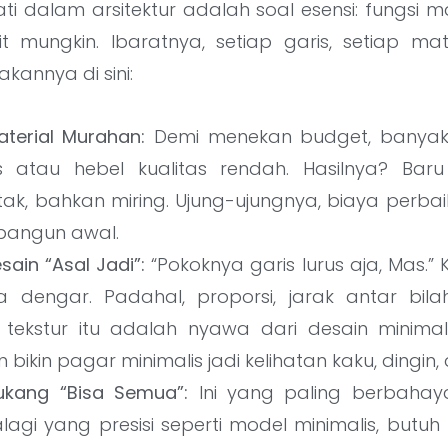
ati dalam arsitektur adalah soal esensi: fungsi
t mungkin. Ibaratnya, setiap garis, setiap mat
akannya di sini:
terial Murahan:
Demi menekan budget, banyak y
is atau hebel kualitas rendah. Hasilnya? Ba
tak, bahkan miring. Ujung-ujungnya, biaya perba
 bangun awal.
ain “Asal Jadi”:
“Pokoknya garis lurus aja, Mas.” K
a dengar. Padahal, proporsi, jarak antar bilah,
tekstur itu adalah nyawa dari desain minimal
 bikin pagar minimalis jadi kelihatan kaku, dingin
ukang “Bisa Semua”:
Ini yang paling berbaha
agi yang presisi seperti model minimalis, butuh 