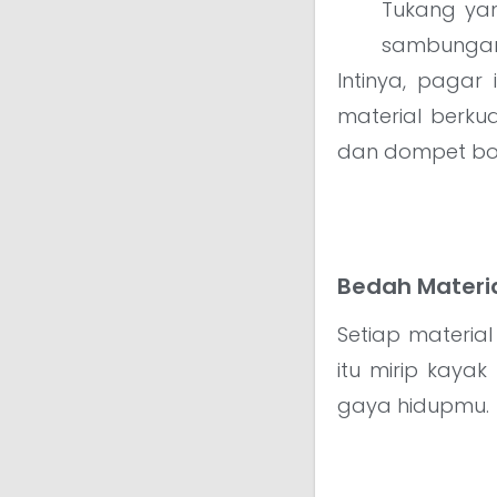
Tukang yan
sambungan l
Intinya, pagar 
material berku
dan dompet bol
Bedah Materi
Setiap material
itu mirip kaya
gaya hidupmu.