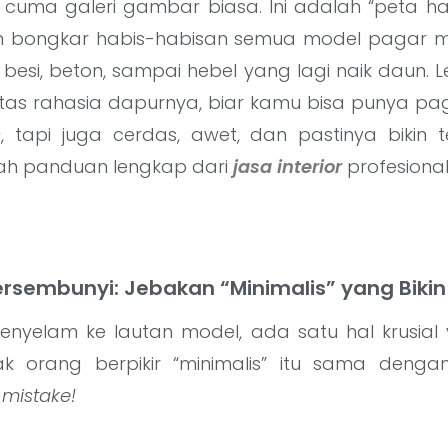
an cuma galeri gambar biasa. Ini adalah “peta h
n bongkar habis-habisan semua model pagar mi
 besi, beton, sampai hebel yang lagi naik daun. Leb
tas rahasia dapurnya, biar kamu bisa punya p
c
, tapi juga cerdas, awet, dan pastinya bikin t
lah panduan lengkap dari
jasa interior
profesiona
ersembunyi: Jebakan “Minimalis” yang Biki
enyelam ke lautan model, ada satu hal krusial 
ak orang berpikir “minimalis” itu sama deng
 mistake!