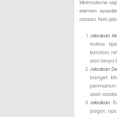
Minimalisme sej
elemen sesediki
alasan. Nah, jeb
Jebakan Ma
hollow tip
karatan, re
dari biaya
Jebakan Des
banget kit
permainan 
asal-asalan
Jebakan T
pagar, apal