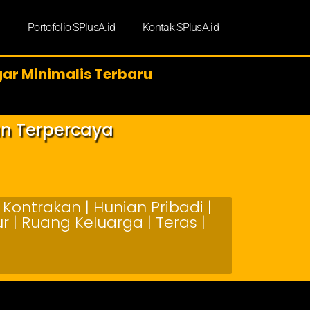
d
Portofolio SPlusA.id
Kontak SPlusA.id
ar Minimalis Terbaru
an Terpercaya
Kontrakan | Hunian Pribadi |
 | Ruang Keluarga | Teras |