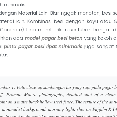
 minimalis.
engan Material Lain:
Biar nggak monoton, besi se
erial lain. Kombinasi besi dengan kayu atau G
 Concrete) bisa memberikan sentuhan hangat d
Bahkan ada
model pagar besi beton
yang kokoh da
el
pintu pagar besi lipat minimalis
juga sangat f
tas.
ambar 1:
Foto close-up sambungan las yang rapi pada pagar b
ff.
Prompt:
Macro photography, detailed shot of a clean,
oint on a matte black hollow steel fence. The texture of the anti
e, minimalist background, morning light, shot on Fujifilm X-T4
n las rapi pada model pagar minimalis besi hollow terbaru 2