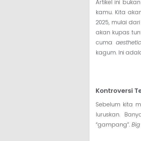
Artikel ini buk
kamu. Kita aka
2025, mulai dari
akan kupas tun
cuma
aestheti
kagum. Ini ada
Kontroversi T
Sebelum kita m
luruskan. Bany
“gampang”.
Big