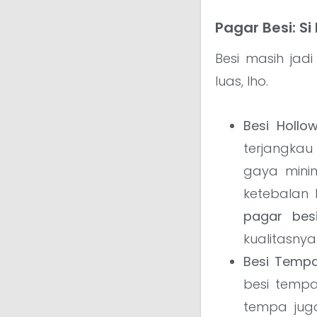
Pagar Besi: S
Besi masih jadi
luas, lho.
Besi Hollow
terjangka
gaya minim
ketebalan 
pagar bes
kualitasnya
Besi Tempa
besi tempa
tempa juga