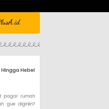
lusA.id
, Hingga Hebel
iat pagar rumah
h gue diginiin?