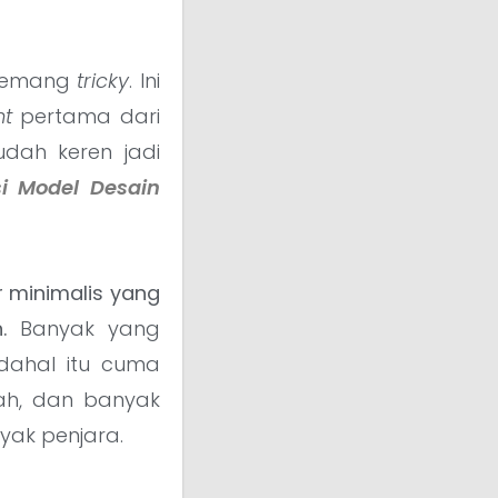
tu emang
tricky
. Ini
nt
pertama dari
udah keren jadi
si Model Desain
 minimalis yang
.
Banyak yang
padahal itu cuma
rah, dan banyak
yak penjara.