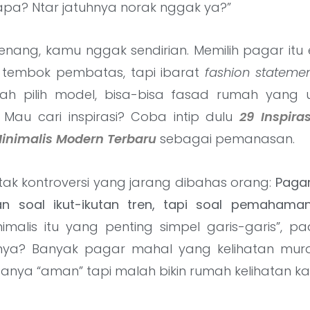
pa? Ntar jatuhnya norak nggak ya?”
tenang, kamu nggak sendirian. Memilih pagar i
 tembok pembatas, tapi ibarat
fashion stateme
lah pilih model, bisa-bisa fasad rumah yang 
. Mau cari inspirasi? Coba intip dulu
29 Inspira
nimalis Modern Terbaru
sebagai pemanasan.
 letak kontroversi yang jarang dibahas orang:
Pagar
n soal ikut-ikutan tren, tapi soal pemahaman
nimalis itu yang penting simpel garis-garis”, 
atnya? Banyak pagar mahal yang kelihatan mu
anya “aman” tapi malah bikin rumah kelihatan ka