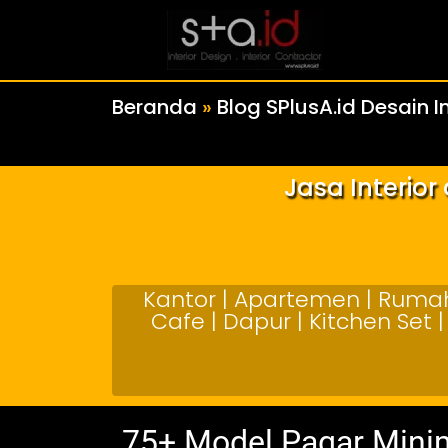
Beranda
»
Blog SPlusA.id Desain In
Jasa Interio
Kantor | Apartemen | Rumah 
Cafe | Dapur | Kitchen Set
75+ Model Pagar Minim