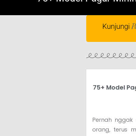
P
Kunjungi
75+ Model Pag
Pernah nggak
orang, terus m