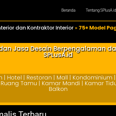
Beranda
Tentang SPlusA.i
terior dan Kontraktor Interior
»
75+ Model Pag
r dan Jasa Desain Berpengalaman d
SPLusA.id
| Hotel | Restoran | Mall | Kondominium | 
 | Ruang Tamu | Kamar Mandi | Kamar Tidur
Balkon
alis Terbaru