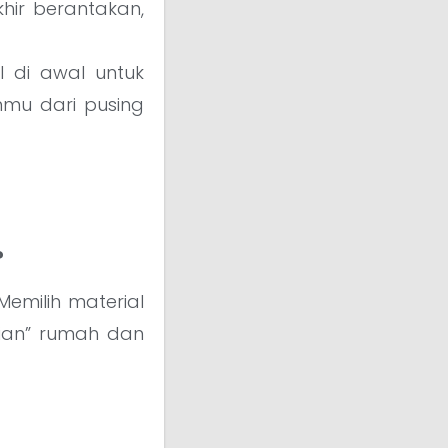
hir berantakan,
al di awal untuk
nmu dari pusing
?
Memilih material
dian” rumah dan