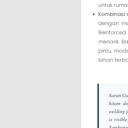
untuk rumah
Kombinasi d
dengan mat
Reinforced
menarik. 
pintu, mod
lahan terba
Saran G
hitam do
welding j
is visibl
Sambunga