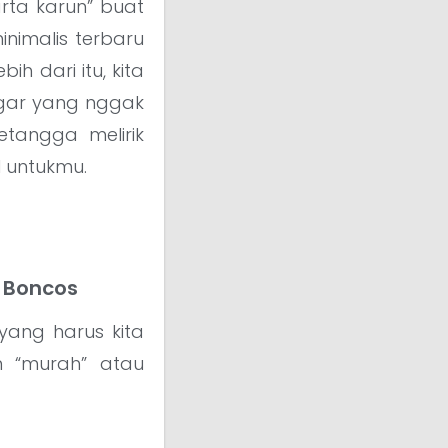
arta karun” buat
nimalis terbaru
ih dari itu, kita
agar yang nggak
etangga melirik
l untukmu.
n Boncos
yang harus kita
an “murah” atau