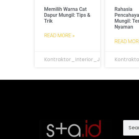
Memilih Warna Cat
Rahasia
Dapur Mungil: Tips &
Pencahaya
Trik
Mungil: Te
Nyaman
READ MORE »
READ MOR
Kontraktor_Interior_Jakarta
Kontrakto