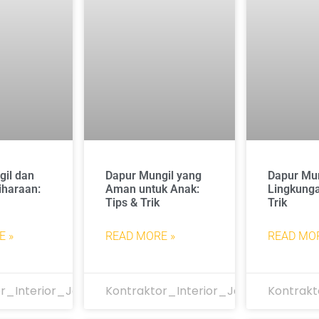
gil dan
Dapur Mungil yang
Dapur Mu
iharaan:
Aman untuk Anak:
Lingkunga
Tips & Trik
Trik
E »
READ MORE »
READ MOR
r_Interior_Jakarta
Kontraktor_Interior_Jakarta
Kontrakt