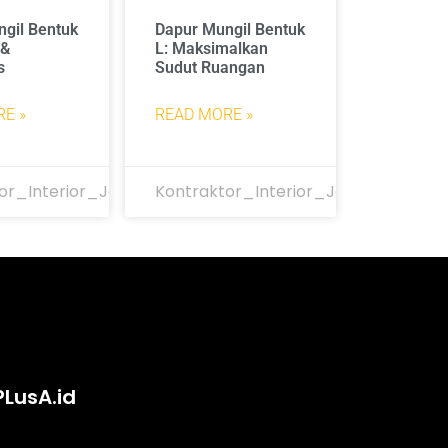
gil Bentuk
Dapur Mungil Bentuk
 &
L: Maksimalkan
s
Sudut Ruangan
E »
READ MORE »
or_Interior_Jakarta
Kontraktor_Interior_Jakarta
PLusA.id