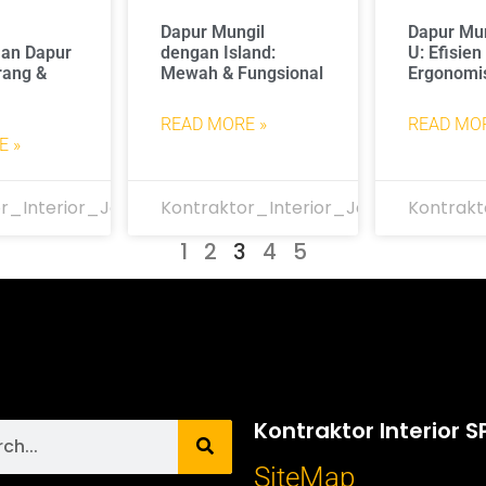
Dapur Mungil
Dapur Mun
an Dapur
dengan Island:
U: Efisien
rang &
Mewah & Fungsional
Ergonomi
READ MORE »
READ MOR
E »
r_Interior_Jakarta
Kontraktor_Interior_Jakarta
Kontrakt
1
2
3
4
5
Kontraktor Interior S
SiteMap