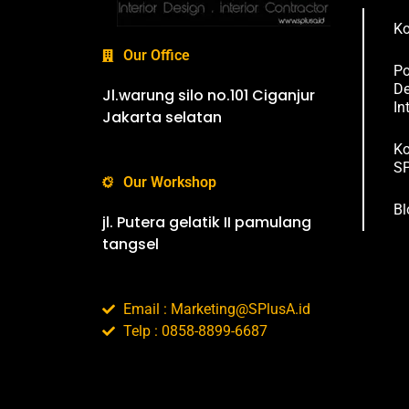
Ko
Our Office
Po
De
Jl.warung silo no.101 Ciganjur
In
Jakarta selatan
Ko
SP
Our Workshop
Bl
jl. Putera gelatik II pamulang
tangsel
Email : Marketing@SPlusA.id
Telp : 0858-8899-6687