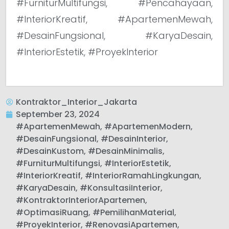
#FurniturMultifungsi, #Pencahayaan,
#InteriorKreatif, #ApartemenMewah,
#DesainFungsional, #KaryaDesain,
#InteriorEstetik, #ProyekInterior
Kontraktor_Interior_Jakarta
September 23, 2024
#ApartemenMewah
,
#ApartemenModern
,
#DesainFungsional
,
#DesainInterior
,
#DesainKustom
,
#DesainMinimalis
,
#FurniturMultifungsi
,
#InteriorEstetik
,
#InteriorKreatif
,
#InteriorRamahLingkungan
,
#KaryaDesain
,
#KonsultasiInterior
,
#KontraktorInteriorApartemen
,
#OptimasiRuang
,
#PemilihanMaterial
,
#ProyekInterior
,
#RenovasiApartemen
,