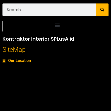
Portofolio SPlusA.id Jasa Desain Interior dan Kontraktor Interior
Kontraktor Interior SPLusA.id
SiteMap
Our Location