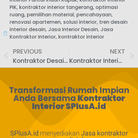
PIK
,
kontraktor interior tangerang
,
optimasi
ruang
,
pemilihan material
,
pencahayaan
,
renovasi apartemen
,
solusi interior
,
tren desain
interior desain
,
Jasa Interior Desain
,
Jasa
Kontraktor Interior
,
kontraktor interior
PREVIOUS
NEXT
Kontraktor Desain Interior Kantor: Solusi Terbaik untuk Ruang Kerja yang Efisien dan Estetis
Kontraktor Interior Desain: Mewujudkan Ruang Impian Anda
Transformasi Rumah Impian
Anda Bersama
Kontraktor
Interior SPlusA.id
SPlusA.id
menyediakan
Jasa kontraktor