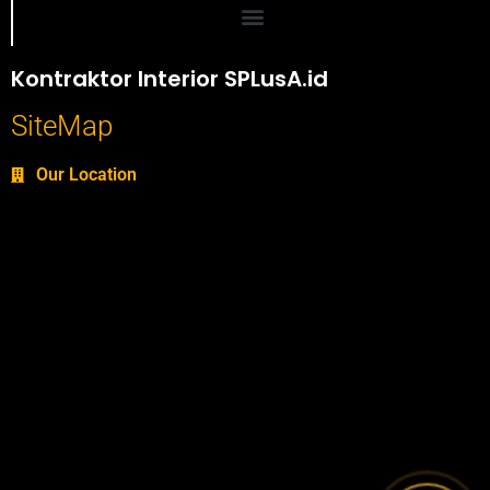
Portofolio SPlusA.id Jasa Desain Interior dan Kontraktor Interior
Kontraktor Interior SPLusA.id
SiteMap
Our Location