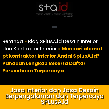
Beranda
»
Blog SPlusA.id Desain Interior
dan Kontraktor Interior
»
Mencari alamat
pt kontraktor interior Andal SplusA.id?
Panduan Lengkap Beserta Daftar
Perusahaan Terpercaya
Jasa Interior dan Jasa Desain
Berpengalaman dan Terpercaya
SPLusA.id