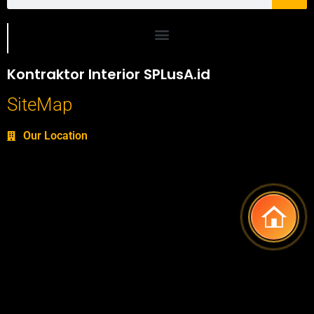
Portofolio SPlusA.id Jasa Desain Interior dan Kontraktor Interior
Kontraktor Interior SPLusA.id
SiteMap
Our Location