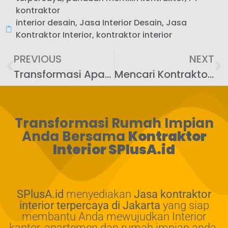
kontraktor
interior desain
,
Jasa Interior Desain
,
Jasa
Kontraktor Interior
,
kontraktor interior
PREVIOUS
NEXT
Transformasi Apartemen Impian Anda Bersama Kontraktor Interior Surabaya Terbaik SPlusA.id
Mencari Kontraktor Interior di Bandung SPlusA.id? Panduan Lengkap Memilih Profesional yang Tepat
Transformasi Rumah Impian
Anda Bersama
Kontraktor
Interior SPlusA.id
SPlusA.id
menyediakan
Jasa kontraktor
interior terpercaya di Jakarta
yang siap
membantu Anda mewujudkan Interior
kantor, apartemen dan rumah impian anda.