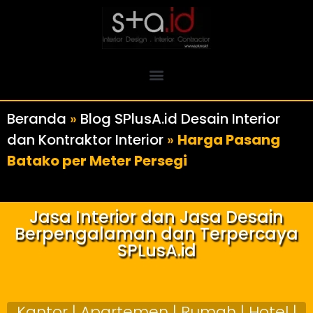
Beranda
»
Blog SPlusA.id Desain Interior
dan Kontraktor Interior
»
Harga Pasang
Batako per Meter Persegi
Jasa Interior dan Jasa Desain
Berpengalaman dan Terpercaya
SPLusA.id
Kantor | Apartemen | Rumah | Hotel |