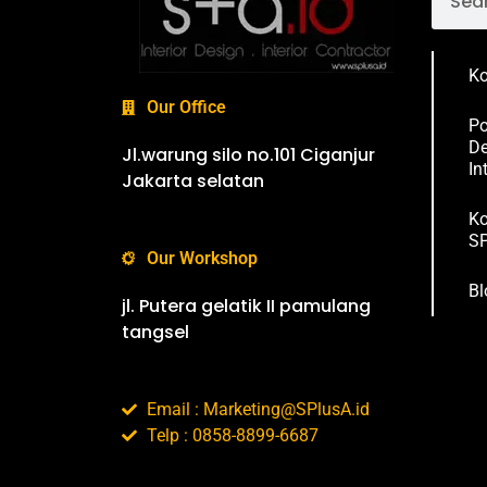
Ko
Our Office
Po
De
Jl.warung silo no.101 Ciganjur
In
Jakarta selatan
Ko
SP
Our Workshop
Bl
jl. Putera gelatik II pamulang
tangsel
Email : Marketing@SPlusA.id
Telp : 0858-8899-6687