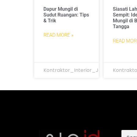
Dapur Mungil di
Siasati La
Sudut Ruangan: Tips
Sempit: Id
& Trik
Mungil di
Tangga
READ MORE »
READ MOR
Kontraktor_Interior_Jakarta
Kontrakto