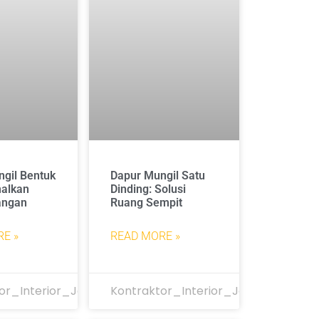
gil Bentuk
Dapur Mungil Satu
malkan
Dinding: Solusi
angan
Ruang Sempit
E »
READ MORE »
or_Interior_Jakarta
Kontraktor_Interior_Jakarta