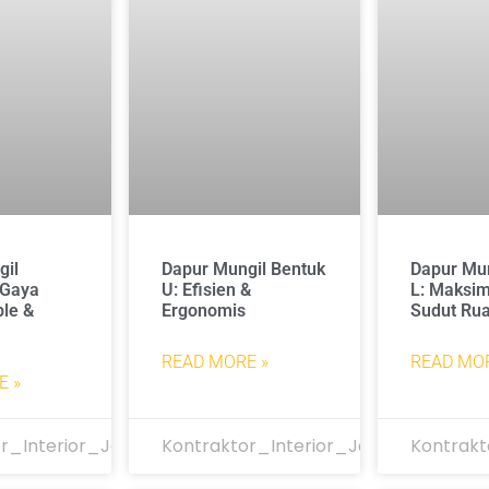
gil
Dapur Mungil Bentuk
Dapur Mun
 Gaya
U: Efisien &
L: Maksi
le &
Ergonomis
Sudut Ru
READ MORE »
READ MOR
E »
r_Interior_Jakarta
Kontraktor_Interior_Jakarta
Kontrakt