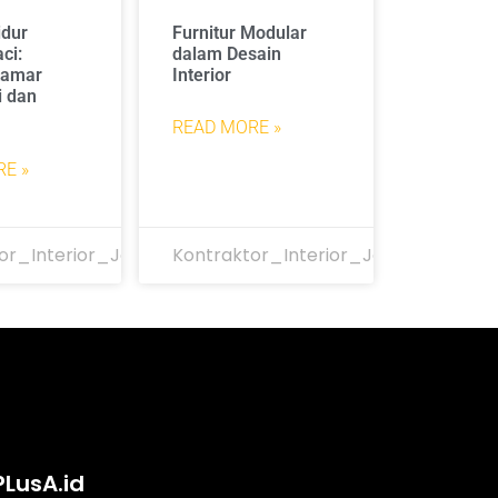
idur
Furnitur Modular
ci:
dalam Desain
Kamar
Interior
i dan
READ MORE »
E »
or_Interior_Jakarta
Kontraktor_Interior_Jakarta
PLusA.id