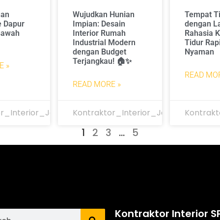
han
Wujudkan Hunian
Tempat T
e Dapur
Impian: Desain
dengan La
 Bawah
Interior Rumah
Rahasia 
Industrial Modern
Tidur Rap
dengan Budget
Nyaman
Terjangkau! 🏠✨
E »
READ MOR
READ MORE »
r_Interior_Jakarta
Kontraktor_Interior_Jakarta
Kontrakt
1
2
3
…
5
Kontraktor Interior S