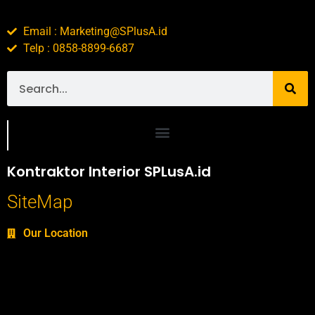
Email : Marketing@SPlusA.id
Telp : 0858-8899-6687
Portofolio SPlusA.id Jasa Desain Interior dan Kontraktor Interior
Kontraktor Interior SPLusA.id
SiteMap
Our Location