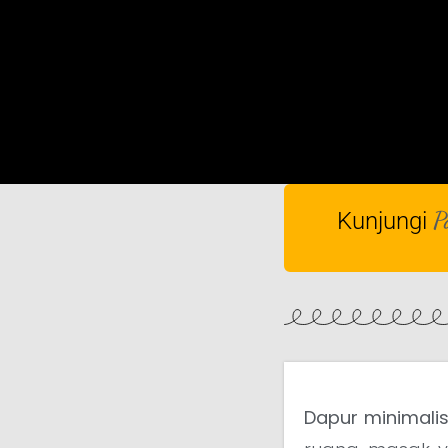
P
Kunjungi
Dapur minimali