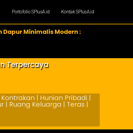
d
Portofolio SPlusA.id
Kontak SPlusA.id
in Dapur Minimalis Modern :
an Terpercaya
Kontrakan | Hunian Pribadi |
 | Ruang Keluarga | Teras |