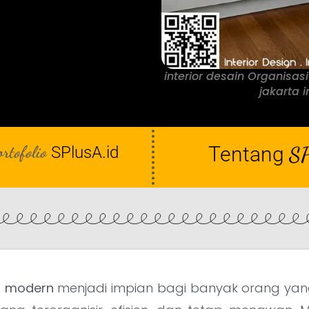
interior desain Organisa
jakarta i
ortofolio
Tentang
SP
SPlusA.id
s modern
menjadi impian bagi banyak orang yan