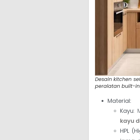
Desain kitchen s
peralatan built-in
Material:
Kayu
: 
kayu d
HPL (H