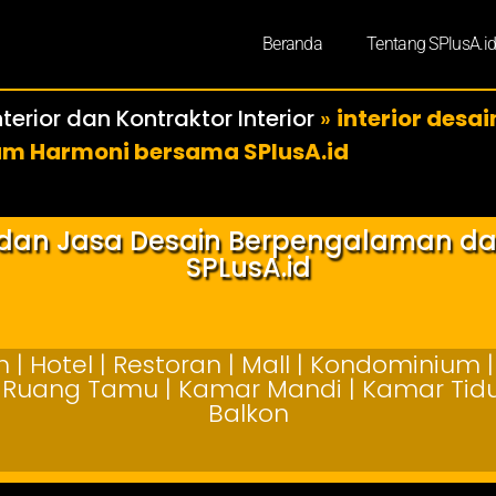
Beranda
Tentang SPlusA.i
terior dan Kontraktor Interior
»
interior desa
lam Harmoni bersama SPlusA.id
r dan Jasa Desain Berpengalaman d
SPLusA.id
| Hotel | Restoran | Mall | Kondominium | 
 | Ruang Tamu | Kamar Mandi | Kamar Tidur
Balkon