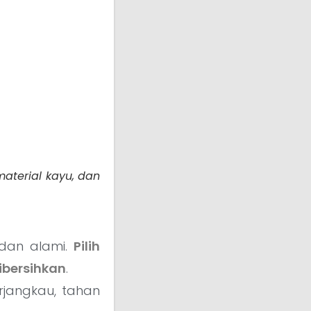
aterial kayu, dan
 dan alami.
Pilih
ibersihkan
.
rjangkau, tahan