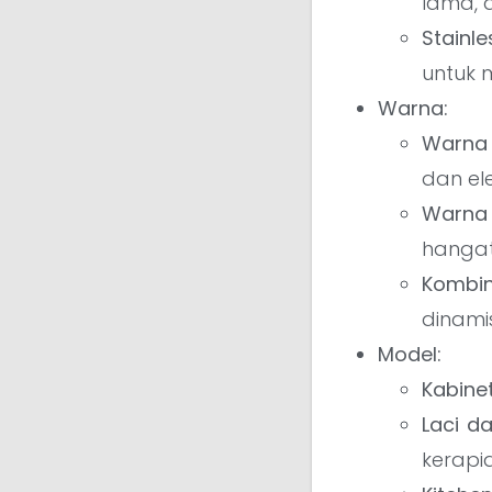
lama, 
Stainle
untuk 
Warna:
Warna 
dan el
Warna 
hangat
Kombi
dinamis
Model:
Kabine
Laci d
kerapi