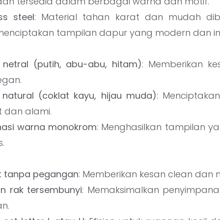
dan tersedia dalam berbagai warna dan motif.
ss steel
: Material tahan karat dan mudah dib
menciptakan tampilan dapur yang modern dan ind
netral (putih, abu-abu, hitam)
: Memberikan kes
egan.
natural (coklat kayu, hijau muda)
: Menciptaka
 dan alami.
nasi warna monokrom
: Menghasilkan tampilan 
.
t tanpa pegangan
: Memberikan kesan clean dan m
an rak tersembunyi
: Memaksimalkan penyimpan
an.