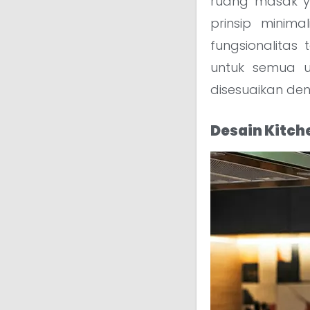
ruang masak ya
prinsip minim
fungsionalitas
untuk semua u
disesuaikan de
Desain Kitch