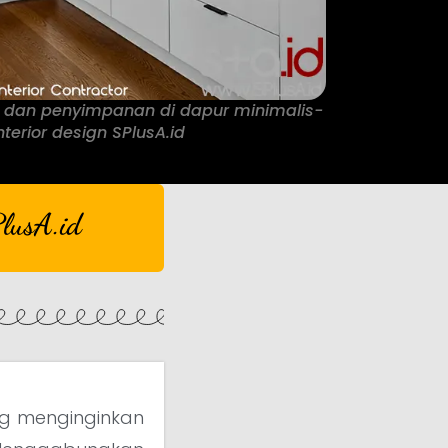
si dan penyimpanan di dapur minimalis-
nterior design SPlusA.id
lusA.id
g menginginkan