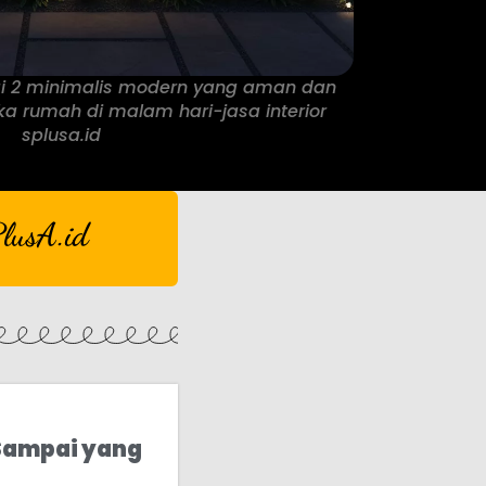
ai 2 minimalis modern yang aman dan
ka rumah di malam hari-jasa interior
splusa.id
lusA.id
 Sampai yang