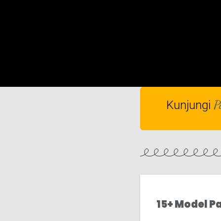
P
Kunjungi
15+ Model P