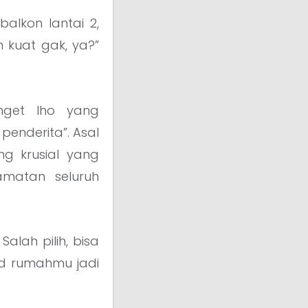
balkon lantai 2,
n kuat gak, ya?”
nget lho yang
enderita”. Asal
ng krusial yang
amatan seluruh
alah pilih, bisa
sad rumahmu jadi