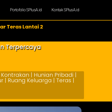
d
Portofolio SPlusA.id
Kontak SPlusA.id
ar Teras Lantai 2
an Terpercaya
Kontrakan | Hunian Pribadi |
 | Ruang Keluarga | Teras |