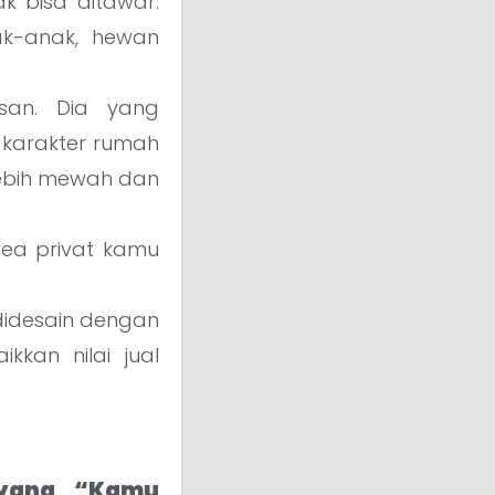
k bisa ditawar.
ak-anak, hewan
isan. Dia yang
karakter rumah
 lebih mewah dan
ea privat kamu
didesain dengan
kkan nilai jual
 yang “Kamu