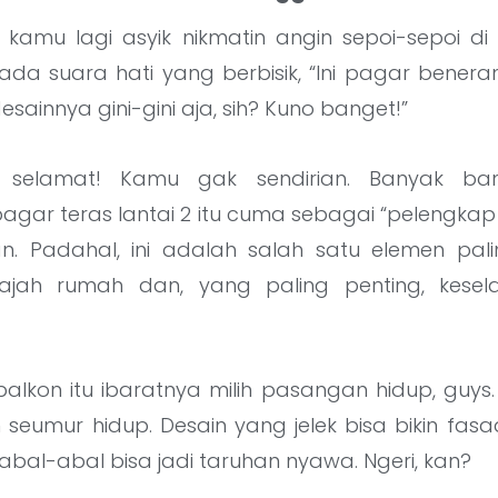
 kamu lagi asyik nikmatin angin sepoi-sepoi di 
 ada suara hati yang berbisik, “Ini pagar benera
esainnya gini-gini aja, sih? Kuno banget!”
, selamat! Kamu gak sendirian. Banyak ba
ar teras lantai 2 itu cuma sebagai “pelengkap p
. Padahal, ini adalah salah satu elemen pali
jah rumah dan, yang paling penting, kesel
alkon itu ibaratnya milih pasangan hidup, guys. S
 seumur hidup. Desain yang jelek bisa bikin fa
 abal-abal bisa jadi taruhan nyawa. Ngeri, kan?