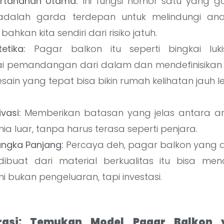
ertahanan Utama:
Ini fungsi nomor satu yang ga
 adalah garda terdepan untuk melindungi an
bahkan kita sendiri dari risiko jatuh.
etika:
Pagar balkon itu seperti bingkai luk
 pemandangan dari dalam dan mendefinisikan 
Desain yang tepat bisa bikin rumah kelihatan jauh
vasi:
Memberikan batasan yang jelas antara ar
a luar, tanpa harus terasa seperti penjara.
angka Panjang:
Percaya deh, pagar balkon yang 
ibuat dari material berkualitas itu bisa menai
i bukan pengeluaran, tapi investasi.
pirasi: Temukan Model Pagar Balkon