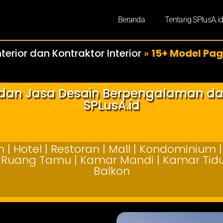
Beranda
Tentang SPlusA.i
terior dan Kontraktor Interior
»
15+ Model Pag
r dan Jasa Desain Berpengalaman d
SPLusA.id
| Hotel | Restoran | Mall | Kondominium | 
 | Ruang Tamu | Kamar Mandi | Kamar Tidur
Balkon