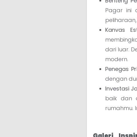
Benteng P
Pagar ini
peliharaan, 
Kanvas Est
membingkai
dari luar. 
modern.
Penegas Pri
dengan duni
Investasi J
baik dan d
rumahmu. In
Galeri Ins