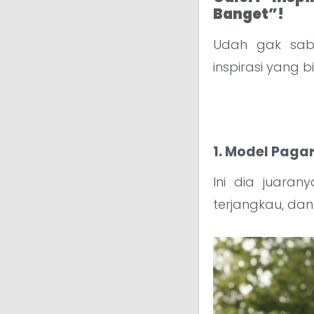
Banget”!
Udah gak saba
inspirasi yang 
1. Model Pagar
Ini dia juarany
terjangkau, da