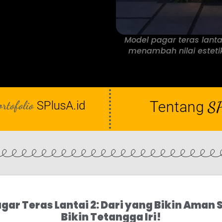
Model pagar teras lant
menambah nilai esteti
ortofolio
Tentang
SP
SPlusA.id
agar Teras Lantai 2: Dari yang Bikin Aman
Bikin Tetangga Iri!