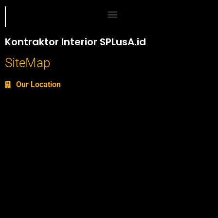
Portofolio SPlusA.id Jasa Desain Interior dan Kontraktor Interior
Kontraktor Interior SPLusA.id
SiteMap
Our Location