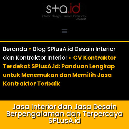
Beranda
»
Blog SPlusA.id Desain Interior
dan Kontraktor Interior
»
CV Kontraktor
Terdekat SPlusA.id: Panduan Lengkap
untuk Menemukan dan Memilih Jasa
Kontraktor Terbaik
Jasa Interior dan Jasa Desain
Berpengalaman dan Terpercaya
SPLusA.id