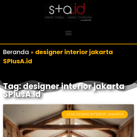
Beranda
»
designer interior jakarta
SPlusA.id
Tag: designer interior jakarta
SPlusA.id
JASA DESAIN INTERIOR JAKARTA