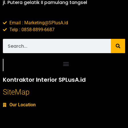
jl. Putera gelatik II pamulang tangsel
Email : Marketing@SPlusA.id
Telp : 0858-8899-6687
Portofolio SPlusA.id Jasa Desain Interior dan Kontraktor Interior
Kontraktor Interior SPLusA.id
SiteMap
Our Location