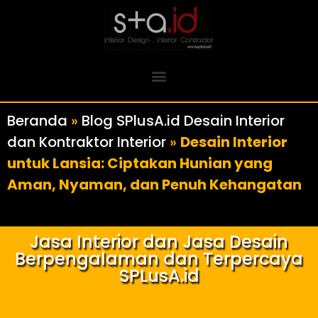
Beranda
»
Blog SPlusA.id Desain Interior
dan Kontraktor Interior
»
Desain Interior
untuk Lansia: Ciptakan Hunian yang
Aman, Nyaman, dan Penuh Kehangatan
Jasa Interior dan Jasa Desain
Berpengalaman dan Terpercaya
SPLusA.id