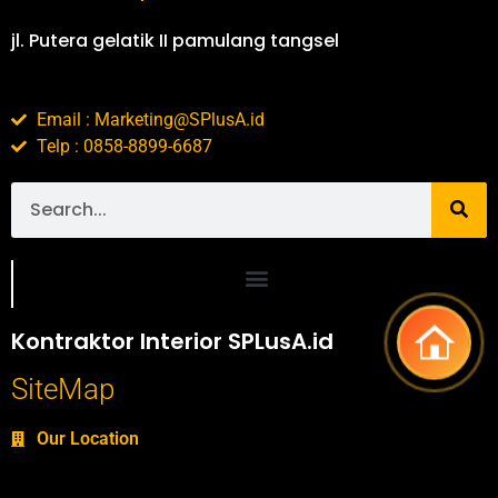
jl. Putera gelatik II pamulang tangsel
Email : Marketing@SPlusA.id
Telp : 0858-8899-6687
Portofolio SPlusA.id Jasa Desain Interior dan Kontraktor Interior
Kontraktor Interior SPLusA.id
SiteMap
Our Location