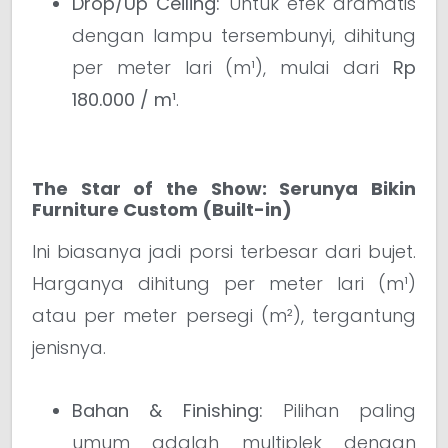
Drop/Up Ceiling:
Untuk efek dramatis
dengan lampu tersembunyi, dihitung
per meter lari (m¹), mulai dari
Rp
180.000 / m¹
.
The Star of the Show: Serunya Bikin
Furniture Custom (Built-in)
Ini biasanya jadi porsi terbesar dari bujet.
Harganya dihitung per meter lari (m¹)
atau per meter persegi (m²), tergantung
jenisnya.
Bahan & Finishing:
Pilihan paling
umum adalah multiplek dengan