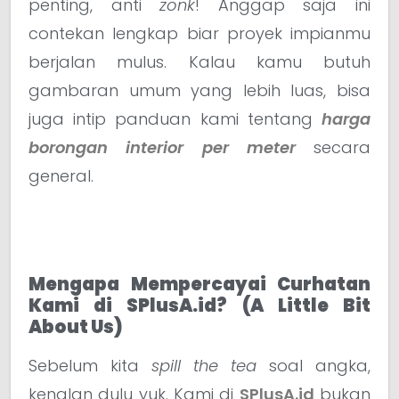
penting, anti
zonk
! Anggap saja ini
contekan lengkap biar proyek impianmu
berjalan mulus. Kalau kamu butuh
gambaran umum yang lebih luas, bisa
juga intip panduan kami tentang
harga
borongan interior per meter
secara
general.
Mengapa Mempercayai Curhatan
Kami di SPlusA.id? (A Little Bit
About Us)
Sebelum kita
spill the tea
soal angka,
kenalan dulu yuk. Kami di
SPlusA.id
bukan