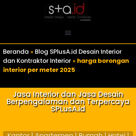
Beranda
»
Blog SPlusA.id Desain Interior
dan Kontraktor Interior
»
harga borongan
interior per meter 2025
Jasa Interior dan Jasa Desain
Berpengalaman dan Terpercaya
SPLusA.id
Kantor | Apartemen | Rumah | Hotel |